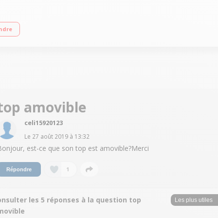
 d'eau 11 L/cycle - Classe A++ Départ différé 3/6/9 heures Programme rapide
ndre
top amovible
celi15920123
Le
27 août 2019
à
13:32
Bonjour, est-ce que son top est amovible?Merci
1
Répondre
nsulter les 5 réponses à la question top
movible