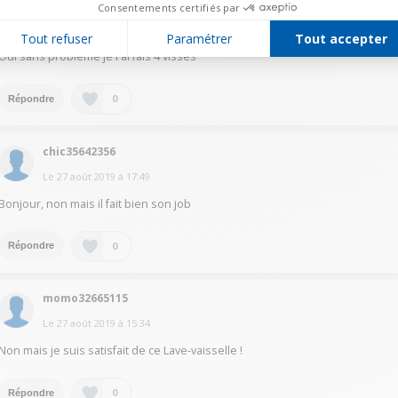
j.pr62325435
Consentements certifiés par
Le
27 août 2019
à
18:24
Tout refuser
Paramétrer
Tout accepter
Oui sans problème je l'ai fais 4 visses
0
Répondre
chic35642356
Le
27 août 2019
à
17:49
Bonjour, non mais il fait bien son job
0
Répondre
momo32665115
Le
27 août 2019
à
15:34
Non mais je suis satisfait de ce Lave-vaisselle !
0
Répondre