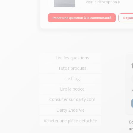
Voir la description
Largeur 60 cm (12 couverts) - 48 dB Consommation
Rejoi
Poser une question à la communauté
Lire les questions
Tutos produits
Le blog
Lire la notice
Consulter sur darty.com
Darty 2nde Vie
Acheter une pièce détachée
Co
a