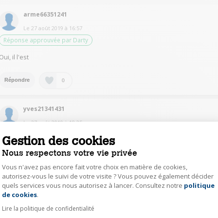
arme66351241
Le
27 août 2019
à
16:57
Réponse approuvée par Darty
Oui, il l'est
0
Répondre
yves21341431
Le
27 août 2019
à
18:25
Gestion des cookies
Oui, le top s'enlève en ôtant deux vis et en le reculant légèrement comme
sur la plupart des lave-vaisselle.
Nous respectons votre vie privée
Ce sont les livreurs qui me l'ont enlevé car il manquait 5mm pur qu'il passe
entier dans la niche prévue à cet effet. Nous l'avons mis sous papier bulles
Vous n'avez pas encore fait votre choix en matière de cookies,
dans le garage.
autorisez-vous le suivi de votre visite ? Vous pouvez également décider
quels services vous nous autorisez à lancer. Consultez notre
politique
Axeptio consent
0
Répondre
de cookies
.
Lire la politique de confidentialité