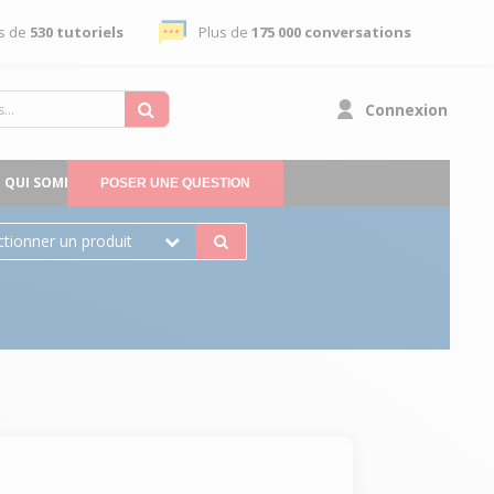
s de
530 tutoriels
Plus de
175 000 conversations
Connexion
QUI SOMMES-NOUS
POSER UNE QUESTION
ctionner un produit