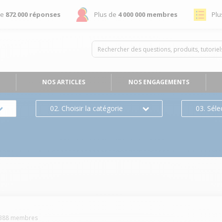
de
872 000 réponses
Plus de
4 000 000 membres
Plu
NOS ARTICLES
NOS ENGAGEMENTS
02. Choisir la catégorie
03. Séle
388
membres