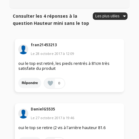
Consulter les 4 réponses à la
question Hauteur mini sans le top
fran21453213
Le
28 octobre 2017
à
12:09
oui le top est retiré, les pieds rentrés à 81cm très
satisfaite du produit
0
Répondre
DanielG5535
Le
27 octobre 2017
à
19:46
oui le top se retire (2 vis à l'arrière hauteur 81.6