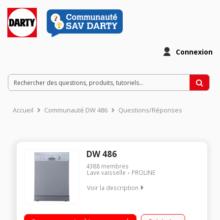
Connexion
Accueil
Communauté DW 486
Questions/Réponses
DW 486
4388
membres
Lave vaisselle
PROLINE
Voir la description
Largeur 60 cm (12 couverts) - 48 dB Consommation d'eau 11
L/cycle - Classe A++ Départ différé 3/6/9 heures Programme