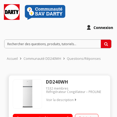
Connexion
Accueil
Communauté DD240WH
Questions/Réponses
DD240WH
1532
membres
Réfrigérateur Congélateur
PROLINE
Voir la description
Volume 243L - Dimensions (HXLxP) 160 x54x57 cm - Classe F -
40DB Réfrigérateur à Froid statique 201 L Congélateur à Froid