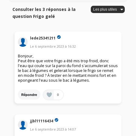
Consulter les 3 réponses à la
question Frigo gelé
lede25341211
Le
6 septembre 2023
à
16:32
Bonjour,
Peut être que votre frigo a été mis trop froid, donc
l'eau qui coule sur la paroi du fond s'accumulerait sous
le bac à légumes et gelerait lorsque le frigo se remet
en mode froid ? À tester en le mettant moins fort et en
epongeant l'eau sous le bac à légumes.
0
Répondre
jjbl11116434
Le
6 septembre 2023
à
14:07