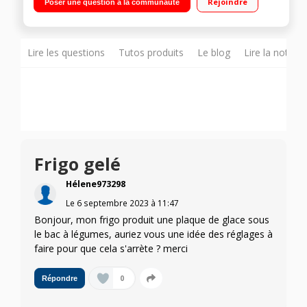
Rejoindre
Poser une question à la communauté
statique 42 L Portes réversibles - Faible encombrement
Lire les questions
Tutos produits
Le blog
Lire la notice
Frigo gelé
Hélene973298
Le
6 septembre 2023
à
11:47
Bonjour, mon frigo produit une plaque de glace sous
le bac à légumes, auriez vous une idée des réglages à
faire pour que cela s'arrète ? merci
0
Répondre