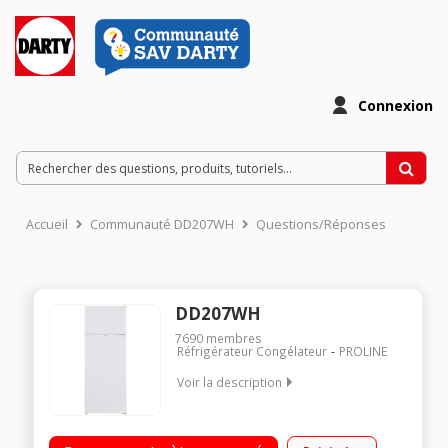
Connexion
Accueil
Communauté DD207WH
Questions/Réponses
DD207WH
7690
membres
Réfrigérateur Congélateur
PROLINE
Voir la description
Volume 206L - Dimensions 143.0x54.5x55.5 cm - Classe F -
40dB Réfrigérateur à Froid statique 169L Congélateur à Froid