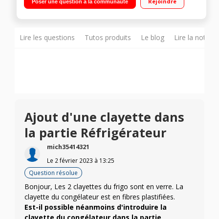
Rejoindre
Poser une question à la communauté
statique 37L Faible encombrement
Lire les questions
Tutos produits
Le blog
Lire la notice
Ajout d'une clayette dans
la partie Réfrigérateur
mich35414321
Le
2 février 2023
à
13:25
Question résolue
Bonjour, Les 2 clayettes du frigo sont en verre. La
clayette du congélateur est en fibres plastifiées.
Est-il possible néanmoins d'introduire la
clayette du congélateur dans la partie