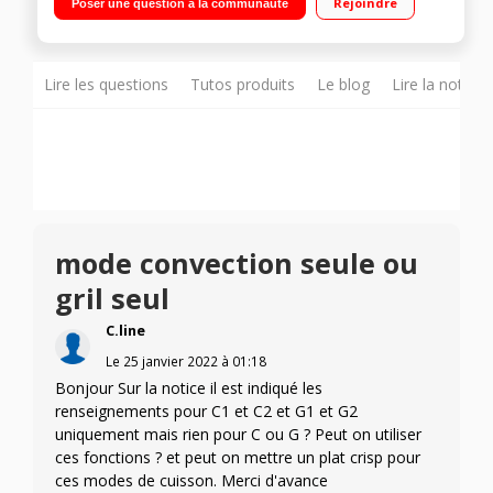
Rejoindre
Poser une question à la communauté
programmation électronique Cavité en Inox
Lire les questions
Tutos produits
Le blog
Lire la notice
mode convection seule ou
gril seul
C.line
Le
25 janvier 2022
à
01:18
Bonjour Sur la notice il est indiqué les
renseignements pour C1 et C2 et G1 et G2
uniquement mais rien pour C ou G ? Peut on utiliser
ces fonctions ? et peut on mettre un plat crisp pour
ces modes de cuisson. Merci d'avance