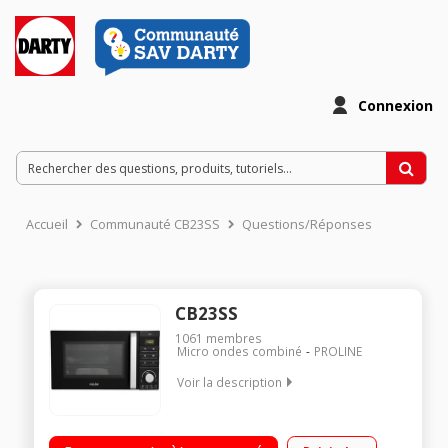
Connexion
Accueil
Communauté CB23SS
Questions/Réponses
CB23SS
1061
membres
Micro ondes combiné
PROLINE
Voir la description
Capacité 23 litres - Diamètre plateau 27 cm Puissance : MO
900 W - Gril 1280 W- Four 1280 W 5 niveaux de puissance -