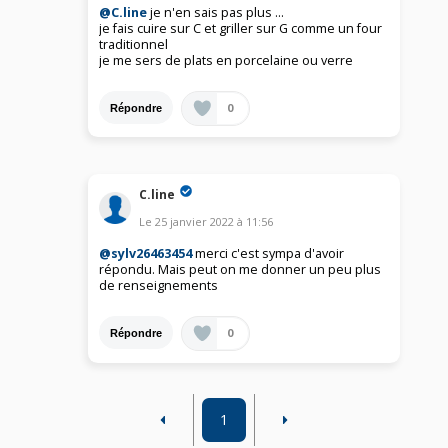
@C.line
je n'en sais pas plus …
je fais cuire sur C et griller sur G comme un four
traditionnel
je me sers de plats en porcelaine ou verre
0
Répondre
C.line
Le
25 janvier 2022
à
11:56
@sylv26463454
merci c'est sympa d'avoir
répondu. Mais peut on me donner un peu plus
de renseignements
0
Répondre
1