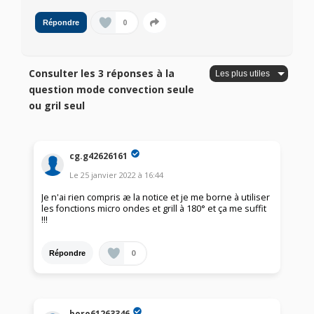
0
Répondre
Consulter les 3 réponses à la
question mode convection seule
ou gril seul
cg.g42626161
Le
25 janvier 2022
à
16:44
Je n'ai rien compris æ la notice et je me borne à utiliser
les fonctions micro ondes et grill à 180° et ça me suffit
!!!
0
Répondre
boro61263346