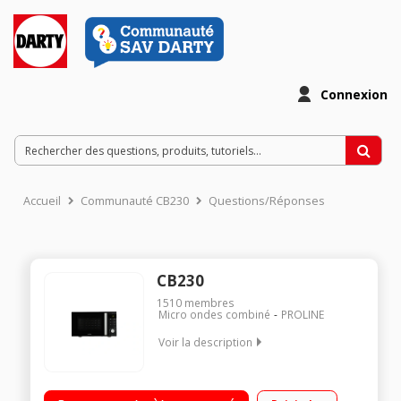
Connexion
Accueil
Communauté CB230
Questions/Réponses
CB230
1510
membres
Micro ondes combiné
PROLINE
Voir la description
Capacité 23 litres - MO 800W / Gril 1200W / Four 1200W 48,2
cm x 28 cm x 34,6cm - Diamètre plateau 27 cm Programmation