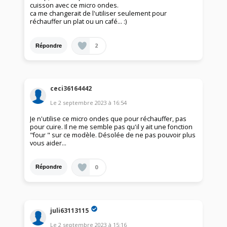
cuisson avec ce micro ondes.
ca me changerait de l'utiliser seulement pour
réchauffer un plat ou un café… :)
2
Répondre
ceci36164442
Le
2 septembre 2023
à
16:54
Je n'utilise ce micro ondes que pour réchauffer, pas
pour cuire. Il ne me semble pas qu'il y ait une fonction
"four " sur ce modèle. Désolée de ne pas pouvoir plus
vous aider...
0
Répondre
juli63113115
Le
2 septembre 2023
à
15:16