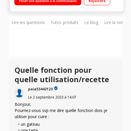
Rejoindre
Poser une question à la communauté
électronique - Cavité en Inox 5 niveaux de puissance - 6
programmes
Lire les questions
Tutos produits
Le blog
Lire la notice
Quelle fonction pour
quelle utilisation/recette
paia53442123
Le
2 septembre 2023
à
14:07
Bonjour,
Pourriez-vous svp me dire quelle fonction dois-je
utiliser pour cuire :
un gateau
une tarte