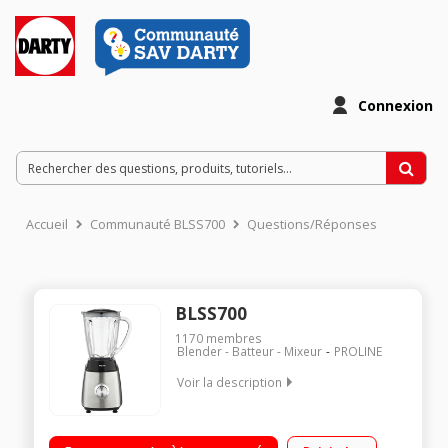
Connexion
Accueil
Communauté BLSS700
Questions/Réponses
BLSS700
1170
membres
Blender - Batteur - Mixeur
PROLINE
Voir la description
5 vitesses et fonction glace pilée 4 lames en acier inoxydable
Bol en verre résistant Moteur puissant : 700W