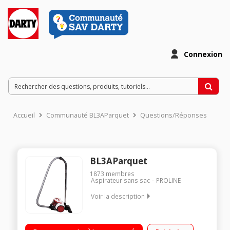
Connexion
Accueil
Communauté BL3AParquet
Questions/Réponses
BL3AParquet
1873
membres
Aspirateur sans sac
PROLINE
Voir la description
Enrouleur automatique Filtre Hepa Niveau sonore 79 dB(A)
Brosse parquet