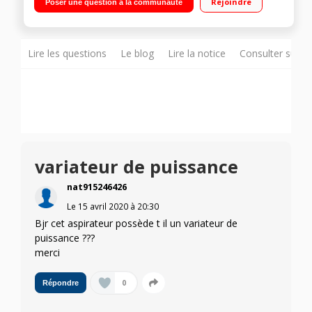
Rejoindre
Poser une question à la communauté
Lire les questions
Le blog
Lire la notice
Consulter sur d
variateur de puissance
nat915246426
Le
15 avril 2020
à
20:30
Bjr cet aspirateur possède t il un variateur de
puissance ???
merci
0
Répondre