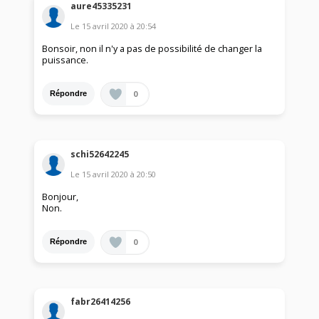
aure45335231
Le
15 avril 2020
à
20:54
Bonsoir, non il n'y a pas de possibilité de changer la
puissance.
0
Répondre
schi52642245
Le
15 avril 2020
à
20:50
Bonjour,
Non.
0
Répondre
fabr26414256