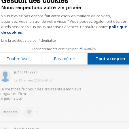
Gestion des cookies
Bonjour
Nous respectons votre vie privée
Pas très facile de mesurer
12,5 de longueur
Vous n'avez pas encore fait votre choix en matière de cookies,
3,5 de largeur
autorisez-vous le suivi de votre visite ? Vous pouvez également décider
Au maximum
quels services vous nous autorisez à lancer. Consultez notre
politique
Axeptio consent
Pour l utiliser, un croissant entre en longueur sans problème, et si ce
de cookies
.
croissant est " bien dodu" j appuie dessus pour l aplatir un peu
Pour une tartine 1/4 de baguette entre sans soucis
Lire la politique de confidentialité
Cordialement
Consentements certifiés par
0
Répondre
Tout refuser
Paramétrer
Tout accepter
p.br64152223
Le
13 janvier 2020
à
20:49
Ce n'est pas fait pour des croissants à mon avis
longueur: 13cm
largeur: 3,5cm
0
Répondre