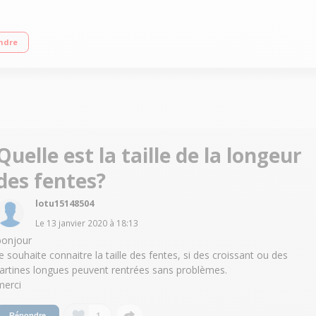
Tiroir ramasse-miettes amovible Fonctions : Annulation, Réchauffe, Décongéla
ndre
Quelle est la taille de la longeur
des fentes?
lotu15148504
Le
13 janvier 2020
à
18:13
bonjour
Je souhaite connaitre la taille des fentes, si des croissant ou des
tartines longues peuvent rentrées sans problèmes.
merci
1
Répondre