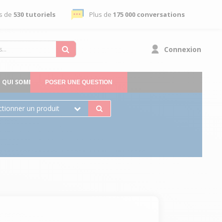
s de
530 tutoriels
Plus de
175 000 conversations
Connexion
QUI SOMMES-NOUS
POSER UNE QUESTION
ctionner un produit