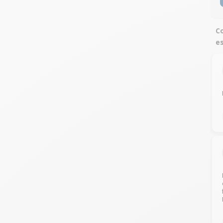
Co
es