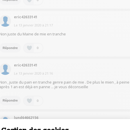
eric42633141
Le
13 janvier 2020
à
21:17
Non juste du Maine de mie en tranche
0
Répondre
eric42633141
Le
13 janvier 2020
à
21:16
Non , juste du pain en tranche genre pain de mie . De plus le mien , à peine
après 1 an est déjà en panne ... je vous déconseille
0
Répondre
lund64662156
Le
13 janvier 2020
à
21:15