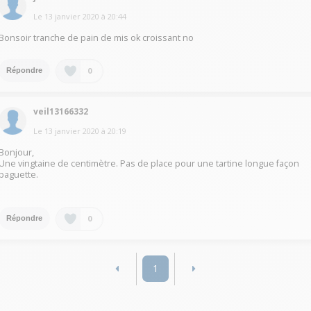
Le
13 janvier 2020
à
20:44
Bonsoir tranche de pain de mis ok croissant no
0
Répondre
veil13166332
Le
13 janvier 2020
à
20:19
Bonjour,
Une vingtaine de centimètre. Pas de place pour une tartine longue façon
baguette.
0
Répondre
1