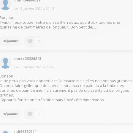
domi54444621
Le
13 janvier 2020
à
20:46
Bonjour,
Il vaut mieux couper votre croissant en deux, quant aux tartines une
quinzaine de centimètres de longueur...Bon petit déj....
0
Répondre
moza23326245
Le
13 janvier 2020
à
20:45
Bonsoir.
Je ne peux pas vous donner la taille exacte mais elles ne sont pas grandes.
On peut faire griller que des petits morceaux de pain ou à la limite des
tranches de pain de mie mais sûrement pas de croissants ou de longues
tartines.
L'appareil fonctionne très bien mais limité côté dimensions.
0
Répondre
juli66552111