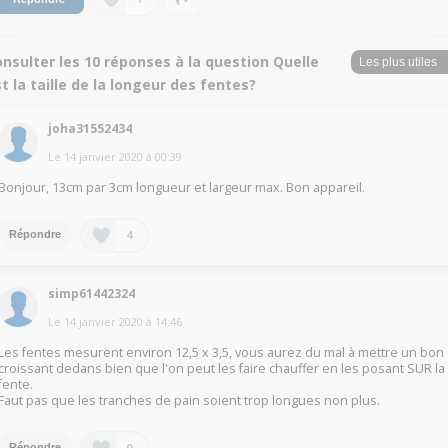
nsulter les 10 réponses à la question Quelle
t la taille de la longeur des fentes?
joha31552434
Le
14 janvier 2020
à
00:39
Bonjour, 13cm par 3cm longueur et largeur max. Bon appareil.
4
Répondre
simp61442324
Le
14 janvier 2020
à
14:46
Les fentes mesurent environ 12,5 x 3,5, vous aurez du mal à mettre un bon
croissant dedans bien que l'on peut les faire chauffer en les posant SUR la
fente.
Faut pas que les tranches de pain soient trop longues non plus.
0
Répondre