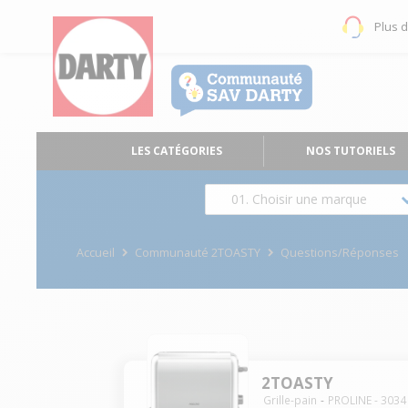
Plus 
LES CATÉGORIES
NOS TUTORIELS
01. Choisir une marque
Accueil
Communauté 2TOASTY
Questions/Réponses
2TOASTY
Grille-pain
PROLINE
-
3034