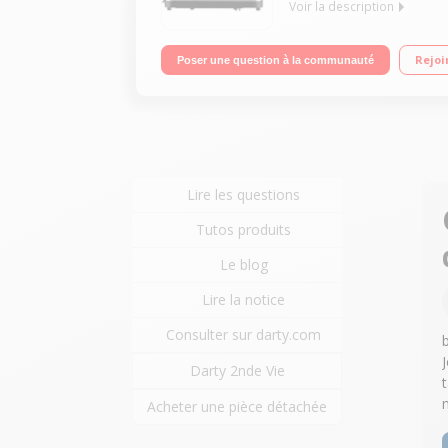
Voir la description
Toaster 2 fentes Thermostat réglable 6 positions 
Rejoi
Poser une question à la communauté
Lire les questions
Tutos produits
Le blog
Lire la notice
Consulter sur darty.com
Darty 2nde Vie
Acheter une pièce détachée