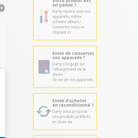
Votre produit est
en panne ?
Darty répare tous vos
appareils, même
achetés ailleurs !
Contactez nous en
cliquant ici.
Envie de conserver
vos appareils ?
Darty s'engage sur
l'allongement de la
durée
de vie de vos appareils
s
Envie d’acheter
en reconditionné ?
Darty vous propose
vos produits préférés
en 2nde vie