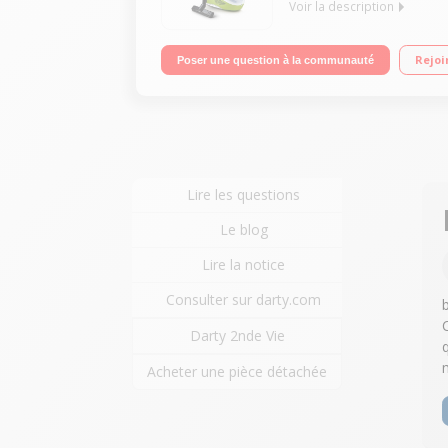
Voir la description
Puissance totale de 2450 Watts - Débit de vapeur : 
Rejoi
Poser une question à la communauté
Lire les questions
Le blog
Lire la notice
Consulter sur darty.com
Darty 2nde Vie
Acheter une pièce détachée