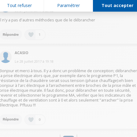
AlainL6014
Tout refuser
Paramétrer
Tout accepter
Le
27 juillet 2017
à
20:52
Il n'y a pas d'autres méthodes que de le débrancher
1
Répondre
ACASIO
Le
28 juillet 2017
à
19:18
Bonjour et merci à tous. Il y a donc un problème de conception; débranche
la prise électrique alors que, par exemple dans le programme P1, la
résistance de la chaudière serait sous tension (phase chauffage):eh bien
bonjour à l'arc électrique à l’arrachement entre broches de la prise mâle et
prise électrique murale. Il faut donc, pour débrancher en toute sécurité,
revenir et sélectionner le programme MA, vérifier que les indicateurs de
chauffage et de ventilation sont à 0 et alors seulement "arracher" la prise
électrique. Pffuuu !!!
0
Répondre