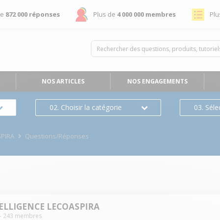
de
872 000 réponses
Plus de
4 000 000 membres
Plu
NOS ARTICLES
NOS ENGAGEMENTS
02. Choisir la catégorie
03. Séle
SPIRA
Questions/Réponses
TELLIGENCE LECOASPIRA
-
243
membres