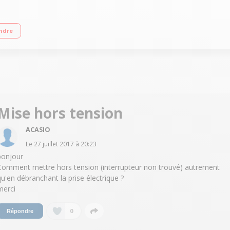
120 g/min Capacité du réservoir d’eau : 1,8 litre Temps de chauffe 6 mn Inclus : 
ndre
Mise hors tension
ACASIO
Le
27 juillet 2017
à
20:23
bonjour
Comment mettre hors tension (interrupteur non trouvé) autrement
qu'en débranchant la prise électrique ?
merci
0
Répondre