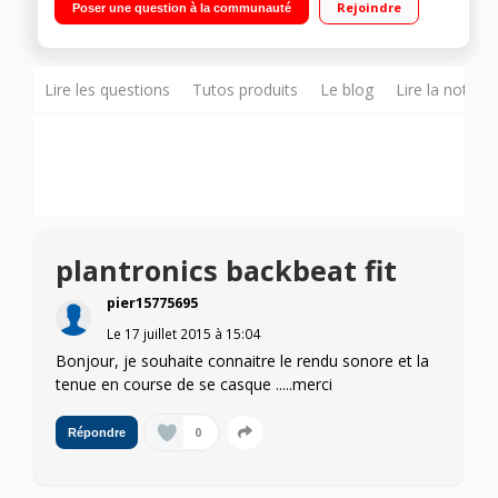
Rejoindre
Poser une question à la communauté
microphone intégrés Technologie Bluetooth - Autonomie de 8
heures
Lire les questions
Tutos produits
Le blog
Lire la notice
plantronics backbeat fit
pier15775695
Le
17 juillet 2015
à
15:04
Bonjour, je souhaite connaitre le rendu sonore et la
tenue en course de se casque .....merci
0
Répondre