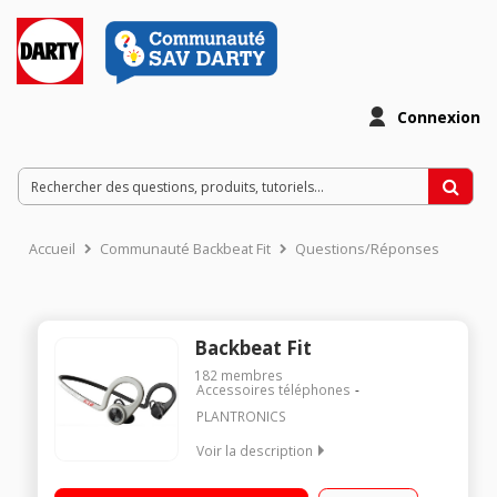
Connexion
Accueil
Communauté Backbeat Fit
Questions/Réponses
Backbeat Fit
182
membres
Accessoires téléphones
PLANTRONICS
Voir la description
Casque intra auriculaire idéal pour la pratique du sport
Résistant à l'eau et à la transpiration Télécommande et