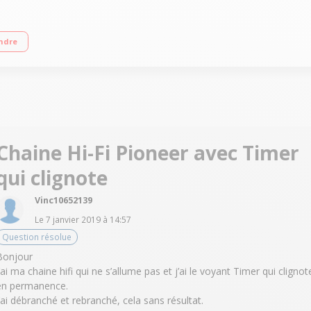
finition "piano" noir laqué/Station d'accueil pour smartphone/tablette livrée/
ndre
Chaine Hi-Fi Pioneer avec Timer
qui clignote
Vinc10652139
Le
7 janvier 2019
à
14:57
Question résolue
Bonjour
j’ai ma chaine hifi qui ne s’allume pas et j’ai le voyant Timer qui clignot
en permanence.
J’ai débranché et rebranché, cela sans résultat.