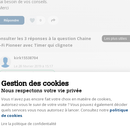
J’ai besoin de vos conseils.
Merci
0
Répondre
nsulter les 3 réponses à la question Chaine
-Fi Pioneer avec Timer qui clignote
kirk15538704
Le
28 février 2019
à
15:17
Réponse approuvée par Darty
Gestion des cookies
BonjourAvez-vous essayer le reset ?Regardez le billet sur la
communautéhttps://sav.darty.com/thematic/MA-CHAINE-HI-FI-NE-S-ALLUME-
Nous respectons votre vie privée
PAS-ET-LE-VOYANT---TIMER---CLIGNOTE/206
Vous n'avez pas encore fait votre choix en matière de cookies,
autorisez-vous le suivi de votre visite ? Vous pouvez également décider
1
Répondre
quels services vous nous autorisez à lancer. Consultez notre
politique
Axeptio consent
de cookies
.
SofiaTheBest
Lire la politique de confidentialité