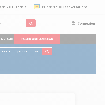
s de
530 tutoriels
Plus de
175 000 conversations
Connexion
QUI SOMMES-NOUS
POSER UNE QUESTION
ctionner un produit