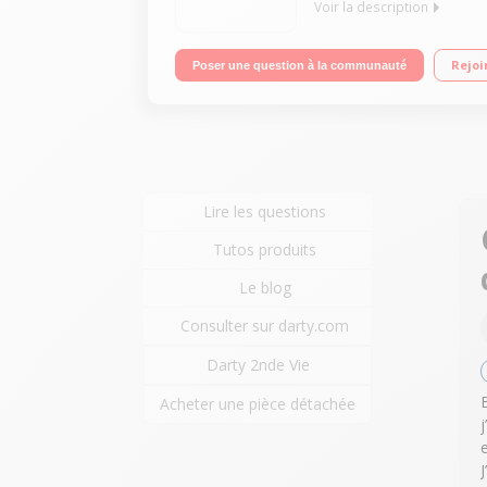
Voir la description
Ecran LCD couleur 3.5 pouces/Façade aluminium et 
Rejoi
Poser une question à la communauté
Lire les questions
Tutos produits
Le blog
Consulter sur darty.com
Darty 2nde Vie
Acheter une pièce détachée