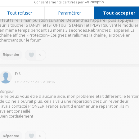
Le
28 février 2019
à
15:19
Consentements certifiés par
Réponse jugée utile
Tout refuser
Paramétrer
Tout accepter
Il faut faire la manipulation suivante :Débranchez l'appareil puis appuyez
sur la touche [STANBY] et [STOP] ou [STANBY] et [PLAY] (suivant le module)
en même temps pendant au moins 3 secondes.Rebranchez l'appareil. La
chaîne affiche «Protection».Éteignez et rallumez la chaîne.j'ai trouvé en
cherchant sur le forum
9
Répondre
JVC
Le
7 janvier 2019
à
18:36
Bonjour
Je ne peux vous être d aucune aide, mon problème était différent, le terroir
de CD ne s ouvrait plus, cela a valu une réparation chez un revendeur.
J avais contacté PIONEER, France avant d entamer une réparation, ils m
avaient conseillé.
Bien cordialement
0
Répondre