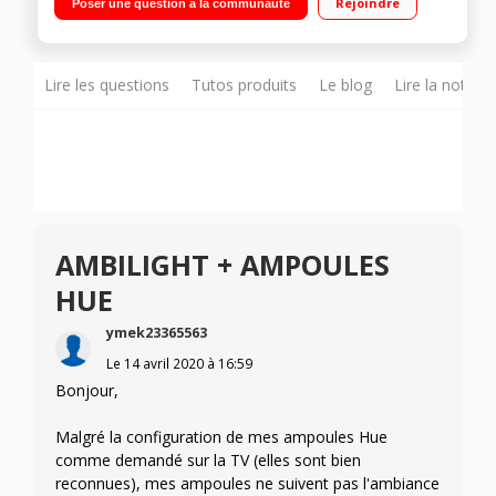
Rejoindre
Poser une question à la communauté
Ambilight 3 côtés - Pieds central en métal pivotant Android TV,
Google Assistant intégré, Chromecast intégrée & Bluetooth
Accès aux applications Disney+, Netflix, Youtube"
Lire les questions
Tutos produits
Le blog
Lire la notice
AMBILIGHT + AMPOULES
HUE
ymek23365563
Le
14 avril 2020
à
16:59
Bonjour,
Malgré la configuration de mes ampoules Hue
comme demandé sur la TV (elles sont bien
reconnues), mes ampoules ne suivent pas l'ambiance