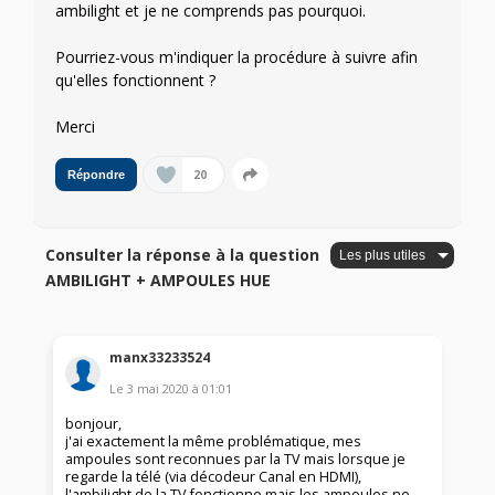
ambilight et je ne comprends pas pourquoi.
Pourriez-vous m'indiquer la procédure à suivre afin
qu'elles fonctionnent ?
Merci
20
Répondre
Consulter la réponse à la question
AMBILIGHT + AMPOULES HUE
manx33233524
Le
3 mai 2020
à
01:01
bonjour,
j'ai exactement la même problématique, mes
ampoules sont reconnues par la TV mais lorsque je
regarde la télé (via décodeur Canal en HDMI),
l'ambilight de la TV fonctionne mais les ampoules ne