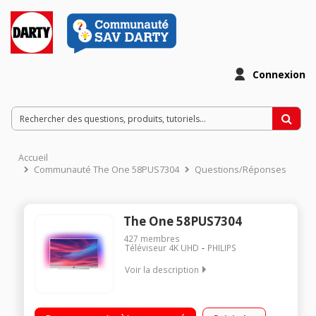
Connexion
Accueil
Communauté The One 58PUS7304
Questions/Réponses
The One 58PUS7304
427
membres
Téléviseur 4K UHD
PHILIPS
Voir la description
"Ecran de 146 cm (58"")-4K UHD-Processeur P5 Quad Core-
HDR10+ - Dolby Vision - Dolby Atmos Technologie LED -