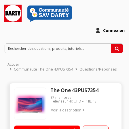
Connexion
Accueil
Communauté The One 43PUS7354
Questions/Réponses
The One 43PUS7354
87
membres
Téléviseur 4K UHD
PHILIPS
Voir la description
"Ecran de 108 cm (43"") - 4K UHD - Processeur P5 Quad Core -
HDR10+ - Dolby Vision - Dolby Atmos Ambilight 3 côtés, mode