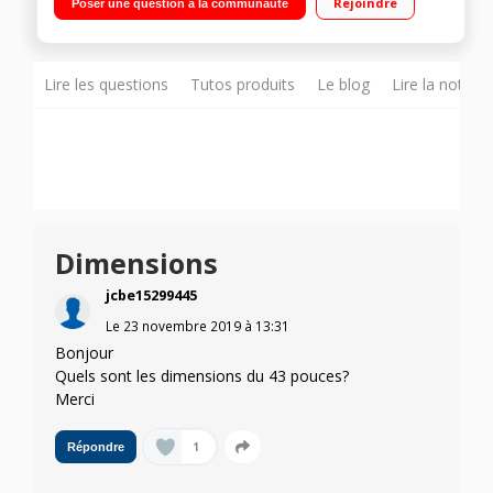
Rejoindre
Poser une question à la communauté
gaming, Adaptive Ambilight & Ambilight Music - Pieds central
en métal pivotant Android TV, Google Assistant intégré,
Chromecast intégrée & Bluetooth Accès aux applications
Disney+, Netflix, Youtube"
Lire les questions
Tutos produits
Le blog
Lire la notice
Dimensions
jcbe15299445
Le
23 novembre 2019
à
13:31
Bonjour
Quels sont les dimensions du 43 pouces?
Merci
1
Répondre