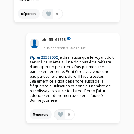
0
Répondre
phil55161253
Le
15 septembre 2023
à
13:10
@pier23552552
Je dirai aussi que le voyant doit
servir à ça. Même si il ne doit pas être néfaste
d'anticiper un peu. Deux fois par mois me
paraissent énorme. Peut être avez vous une
eau particulièrement dure! Il faut la tester.
Également celà doit dépendre aussi de la
fréquence d'utilisation et donc du nombre de
remplissages sur cette durée. Perso j'ai un
adoucisseur donc mon avis serait faussé.
Bonne journée.
0
Répondre