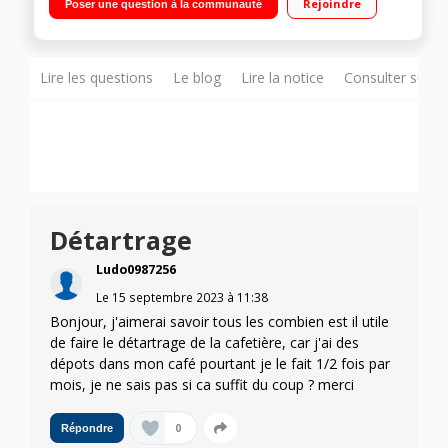
Rejoindre
Poser une question à la communauté
Inclus : 3 paquets de dosettes
Lire les questions
Le blog
Lire la notice
Consulter sur d
Détartrage
Ludo0987256
Le
15 septembre 2023
à
11:38
Bonjour, j'aimerai savoir tous les combien est il utile
de faire le détartrage de la cafetière, car j'ai des
dépots dans mon café pourtant je le fait 1/2 fois par
mois, je ne sais pas si ca suffit du coup ? merci
0
Répondre