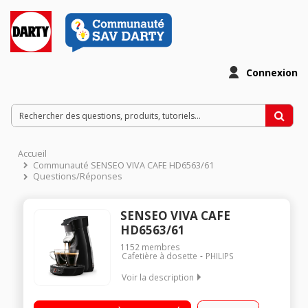
Connexion
Accueil
Communauté SENSEO VIVA CAFE HD6563/61
Questions/Réponses
SENSEO VIVA CAFE
HD6563/61
1152
membres
Cafetière à dosette
PHILIPS
Voir la description
Réservoir 0,9 litre - 1 ou 2 tasses Technologie Booster
d'arômes Indicateur de détartrage - Bec verseur ajustable