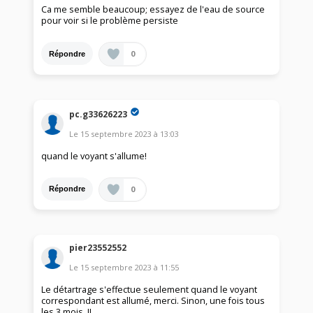
Ca me semble beaucoup; essayez de l'eau de source
pour voir si le problème persiste
0
Répondre
pc.g33626223
Le
15 septembre 2023
à
13:03
quand le voyant s'allume!
0
Répondre
pier23552552
Le
15 septembre 2023
à
11:55
Le détartrage s'effectue seulement quand le voyant
correspondant est allumé, merci. Sinon, une fois tous
les 3 mois..!!