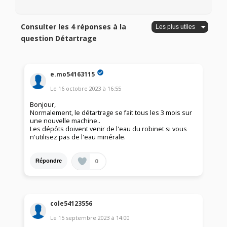
Consulter les 4 réponses à la
question Détartrage
e.mo54163115
Le
16 octobre 2023
à
16:55
Bonjour,
Normalement, le détartrage se fait tous les 3 mois sur
une nouvelle machine..
Les dépôts doivent venir de l'eau du robinet si vous
n'utilisez pas de l'eau minérale.
0
Répondre
cole54123556
Le
15 septembre 2023
à
14:00