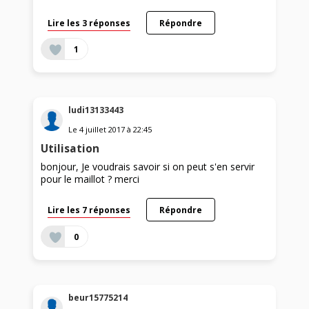
Lire les 3 réponses
Répondre
1
ludi13133443
Le
4 juillet 2017
à
22:45
Utilisation
bonjour, Je voudrais savoir si on peut s'en servir
pour le maillot ? merci
Lire les 7 réponses
Répondre
0
beur15775214