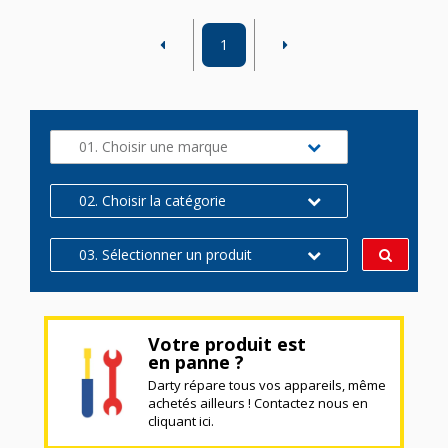
1
01. Choisir une marque
02. Choisir la catégorie
03. Sélectionner un produit
Votre produit est
en panne ?
Darty répare tous vos appareils, même
achetés ailleurs ! Contactez nous en
cliquant ici.