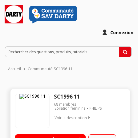
Connexion
Accueil
Communauté SC1996 11
SC1996 11
68
membres
Epilation féminine
PHILIPS
Voir la description
Epilation à lumière pulsée - Pour visage et corps Autonomie
illimitée grâce à l'alimentation secteur Mode Slide & Flash -