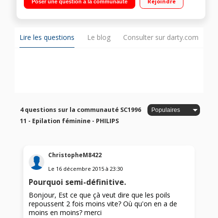
Rejoindre
Poser une question à la communauté
Ampoule 100 000 flashs Inclus : accessoire corps 4 cm²,
accessoire visage 2 cm²
Lire les questions
Le blog
Consulter sur darty.com
4 questions sur la communauté SC1996
11 - Epilation féminine - PHILIPS
ChristopheM8422
Le
16 décembre 2015
à
23:30
Pourquoi semi-définitive.
Bonjour, Est ce que çà veut dire que les poils
repoussent 2 fois moins vite? Où qu'on en a de
moins en moins? merci