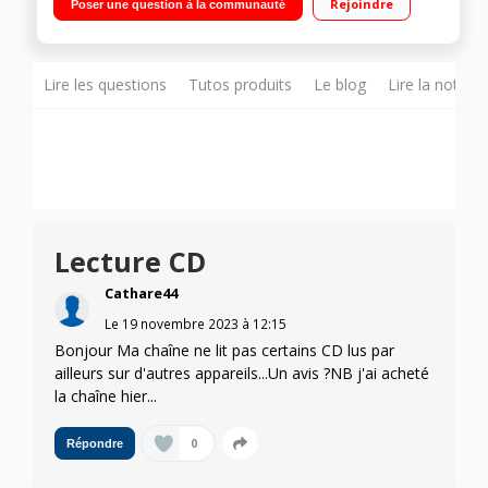
Rejoindre
Poser une question à la communauté
Des classiques sur CD jusqu'au streaming DAB Contrôle
numérique du son"
Lire les questions
Tutos produits
Le blog
Lire la notice
Lecture CD
Cathare44
Le
19 novembre 2023
à
12:15
Bonjour Ma chaîne ne lit pas certains CD lus par
ailleurs sur d'autres appareils...Un avis ?NB j'ai acheté
la chaîne hier...
0
Répondre