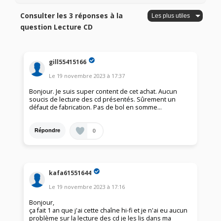
Consulter les 3 réponses à la
question Lecture CD
gill55415166
Le
19 novembre 2023
à
17:37
Bonjour. Je suis super content de cet achat. Aucun
soucis de lecture des cd présentés. Sûrement un
défaut de fabrication. Pas de bol en somme...
0
Répondre
kafa61551644
Le
19 novembre 2023
à
17:16
Bonjour,
ça fait 1 an que j'ai cette chaîne hi-fi et je n'ai eu aucun
problème sur la lecture des cd je les lis dans ma