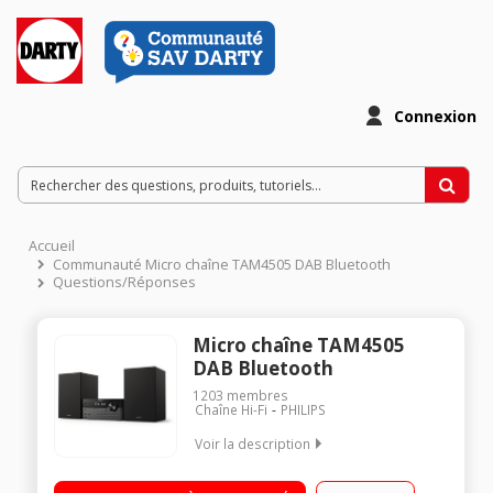
Connexion
Accueil
Communauté Micro chaîne TAM4505 DAB Bluetooth
Questions/Réponses
Micro chaîne TAM4505
DAB Bluetooth
1203
membres
Chaîne Hi-Fi
PHILIPS
Voir la description
"Enceintes Bass Reflex. • Haut-parleur de graves 4"", tweeter
20 mm, puissance de sortie de 60 W • Digital Sound Control :