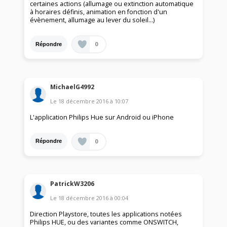
certaines actions (allumage ou extinction automatique
à horaires définis, animation en fonction d'un
évènement, allumage au lever du soleil...)
0
Répondre
MichaelG4992
Le
18 décembre 2016
à
10:07
L'application Philips Hue sur Android ou iPhone
0
Répondre
PatrickW3206
Le
18 décembre 2016
à
00:04
Direction Playstore, toutes les applications notées
Philips HUE, ou des variantes comme ONSWITCH,