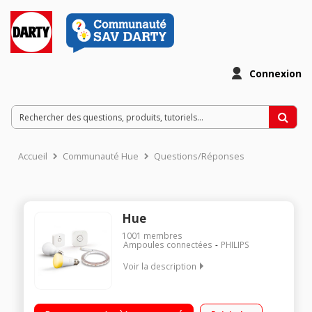
Connexion
Accueil
Communauté Hue
Questions/Réponses
Hue
1001
membres
Ampoules connectées
PHILIPS
Voir la description
Kit de démarrage pour système d'éclairage connecté (pont +
1 ampoule HUE White + 1 ampoule HUE White Ambiance +