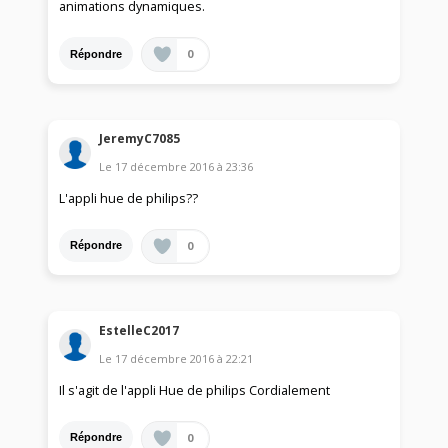
animations dynamiques.
0
Répondre
JeremyC7085
Le
17 décembre 2016
à
23:36
L'appli hue de philips??
0
Répondre
EstelleC2017
Le
17 décembre 2016
à
22:21
Il s'agit de l'appli Hue de philips Cordialement
0
Répondre