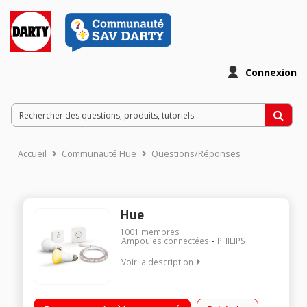
Connexion
Accueil
Communauté Hue
Questions/Réponses
Hue
1001
membres
Ampoules connectées
PHILIPS
Voir la description
Kit de démarrage pour système d'éclairage connecté (pont +
1 ampoule HUE White + 1 ampoule HUE White Ambiance +