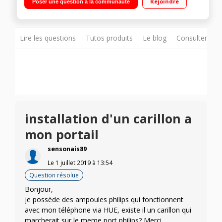
Rejoindre
Poser une question à la communauté
bande de LED Strip + détecteur de mouvement) Connexion
sans fil Wi-Fi - Pilotable à distance Nuance de blancs - Intensité
variable - Ambiance personnalisable Allumage et extinction à
distance via smartphone, tablette
Lire les questions
Tutos produits
Le blog
Consulter sur
installation d'un carillon a
mon portail
sensonais89
Le
1 juillet 2019
à
13:54
Question résolue
Bonjour,
je possède des ampoules philips qui fonctionnent
avec mon téléphone via HUE, existe il un carillon qui
marcherait sur le meme port philips? Merci