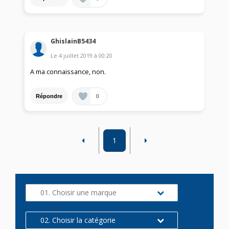
GhislainB5434
Le
4 juillet 2019
à
00:20
A ma connaissance, non.
0
Répondre
1
01. Choisir une marque
02. Choisir la catégorie