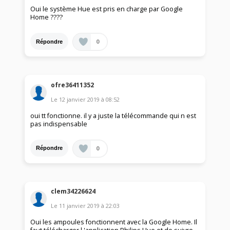
Oui le système Hue est pris en charge par Google
Home ????
0
Répondre
ofre36411352
Le
12 janvier 2019
à
08:52
oui tt fonctionne. il y a juste la télécommande qui n est
pas indispensable
0
Répondre
clem34226624
Le
11 janvier 2019
à
22:03
Oui les ampoules fonctionnent avec la Google Home. Il