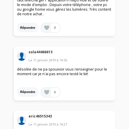
faut télécharger l 'application Philips Hue et de suivre
le mode d'emploi . Depuis votre téléphone , votre pc
ou google home vous gérez les lumières. Très content
de notre achat .
0
Répondre
sola44466613
Le
11 janvier 2019
à
14:56
désolée de ne pa spouivoir vous renseigner pour le
moment car je n'ai pas encore testé le kit!
0
Répondre
eric46515343
Le
11 janvier 2019
à
14:27