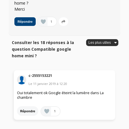
home ?
Merci
1
Répondre
Consulter les 18 réponses à la
question Compatible google
home mini ?
c-2555153221
Le
11 janvier 2019
à
12:20
Oui totalement ok Google éteint la lumière dans La
chambre
1
Répondre