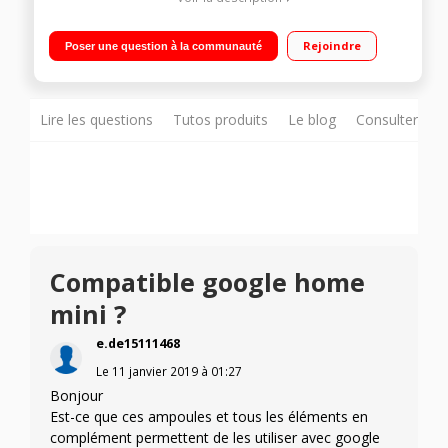
Kit de démarrage pour système d'éclairage connecté (pont +
2 ampoules+variateur) Culot format E27 - Connexion sans fil
Rejoindre
Poser une question à la communauté
Wi-Fi Intensité d'éclairage réglable - 16 millions de couleurs
Allumage et extinction à distance via smartphone ou tablette
Lire les questions
Tutos produits
Le blog
Consulter sur
Compatible google home
mini ?
e.de15111468
Le
11 janvier 2019
à
01:27
Bonjour
Est-ce que ces ampoules et tous les éléments en
complément permettent de les utiliser avec google