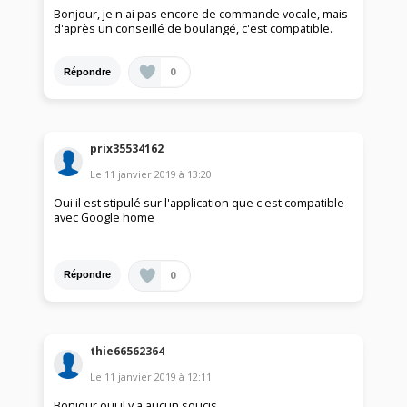
Bonjour, je n'ai pas encore de commande vocale, mais
d'après un conseillé de boulangé, c'est compatible.
0
Répondre
prix35534162
Le
11 janvier 2019
à
13:20
Oui il est stipulé sur l'application que c'est compatible
avec Google home
0
Répondre
thie66562364
Le
11 janvier 2019
à
12:11
Bonjour,oui il y a aucun soucis