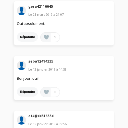
gera42116645
Le
21 mars 2019
à
21:07
Oui absolument.
0
Répondre
seba12414335
Le
12 janvier 2019
à
14:59
Bonjour, oui !
0
Répondre
at4@44516554
Le
12 janvier 2019
à
09:56