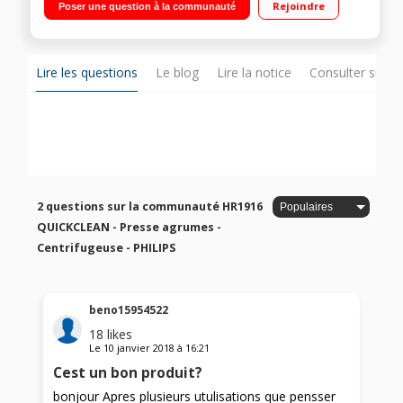
Rejoindre
Poser une question à la communauté
remplissage XXL 80 mm
Lire les questions
Le blog
Lire la notice
Consulter sur d
2 questions sur la communauté HR1916
QUICKCLEAN - Presse agrumes -
Centrifugeuse - PHILIPS
beno15954522
18
likes
Le
10 janvier 2018
à
16:21
Cest un bon produit?
bonjour Apres plusieurs utulisations que pensser