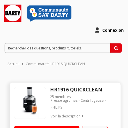
Connexion
Accueil
Communauté HR1916 QUICKCLEAN
HR1916 QUICKCLEAN
25
membres
Presse agrumes - Centrifugeuse
PHILIPS
Voir la description
Puissance 900 Watts - 2 vitesses Collecteur de jus 1 L -
Réservoir pulpe 2,1 L Technologie QuickClean Cheminée de