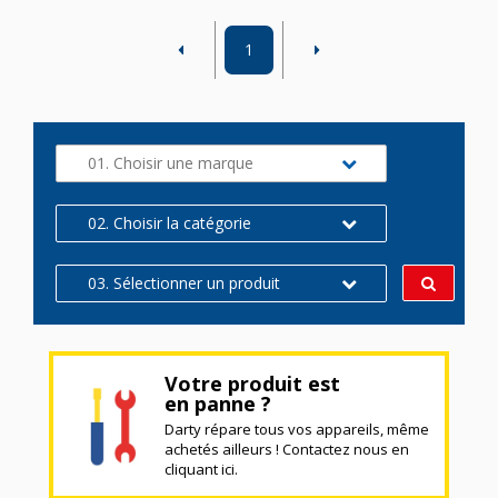
1
01. Choisir une marque
02. Choisir la catégorie
03. Sélectionner un produit
Votre produit est
en panne ?
Darty répare tous vos appareils, même
achetés ailleurs ! Contactez nous en
cliquant ici.