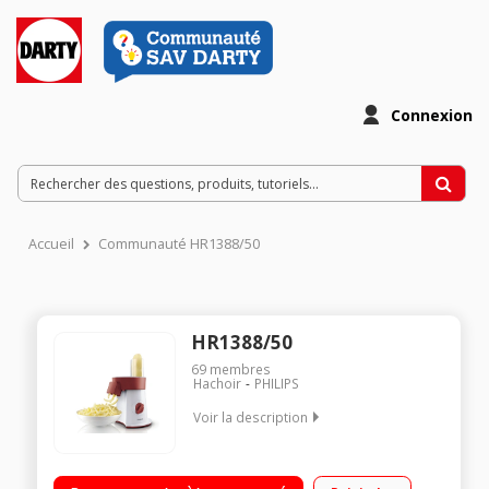
Connexion
Accueil
Communauté HR1388/50
HR1388/50
69
membres
Hachoir
PHILIPS
Voir la description
Appareil 4 en 1 : râpe, tranche, julienne et frites/6 disques inox
dont 1 coupe frites/Service direct dans un plat - Cheminée