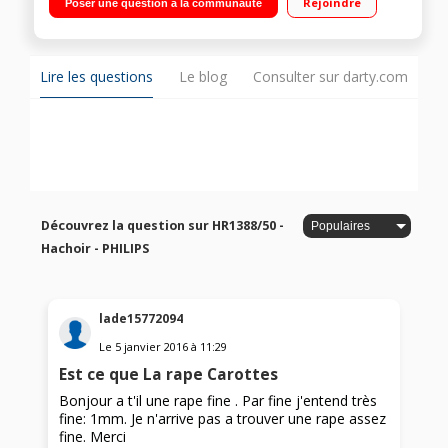
Rejoindre
Poser une question à la communauté
XL/Rangement du cordon
Lire les questions
Le blog
Consulter sur darty.com
Découvrez la question sur HR1388/50 -
Hachoir - PHILIPS
lade15772094
Le
5 janvier 2016
à
11:29
Est ce que La rape Carottes
Bonjour a t'il une rape fine . Par fine j'entend très
fine: 1mm. Je n'arrive pas a trouver une rape assez
fine. Merci