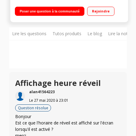
Fonction simulateur d'aube et de crépuscule 7 sons naturels
Radio FM intégrée Variateur d'intensité lumineuse
Rejoindre
Poser une question à la communauté
Lire les questions
Tutos produits
Le blog
Lire la notice
Affichage heure réveil
alan41564223
Le
27 mai 2020
à
23:01
Question résolue
Bonjour
Est ce que l'horaire de réveil est affiché sur l'écran
lorsqu'il est activé ?
merci