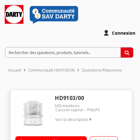
Connexion
Accueil
Communauté HD9103/00
Questions/Réponses
HD9103/00
569
membres
Cuisson vapeur
PHILIPS
Voir la description
Cuiseur vapeur 5 litres - 2 compartiments Réservoir 1 L : ajout
d'eau en cours de cuisson Minuterie sonore 60 minutes - Arrêt