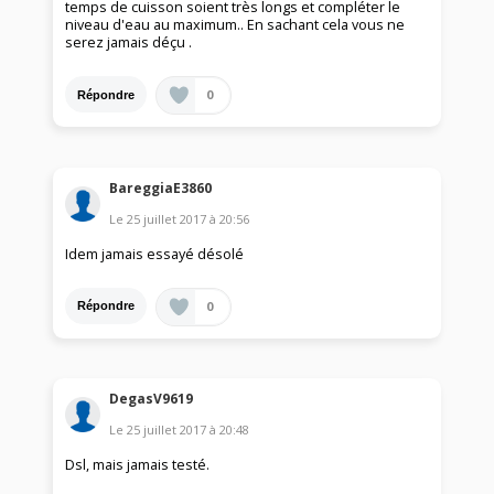
temps de cuisson soient très longs et compléter le
niveau d'eau au maximum.. En sachant cela vous ne
serez jamais déçu .
0
Répondre
BareggiaE3860
Le
25 juillet 2017
à
20:56
Idem jamais essayé désolé
0
Répondre
DegasV9619
Le
25 juillet 2017
à
20:48
Dsl, mais jamais testé.