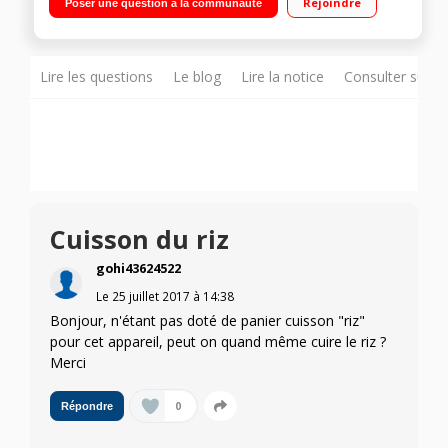
Rejoindre
Poser une question à la communauté
automatique Diffuseur d'arômes / Garanti sans bisphémol
Lire les questions
Le blog
Lire la notice
Consulter sur d
Cuisson du riz
gohi43624522
Le
25 juillet 2017
à
14:38
Bonjour, n'étant pas doté de panier cuisson "riz"
pour cet appareil, peut on quand même cuire le riz ?
Merci
0
Répondre