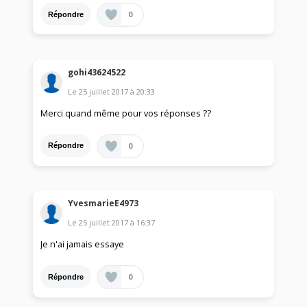
0
Répondre
gohi43624522
Le
25 juillet 2017
à
20:33
Merci quand même pour vos réponses ??
0
Répondre
YvesmarieE4973
Le
25 juillet 2017
à
16:37
Je n'ai jamais essaye
0
Répondre