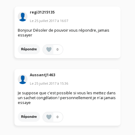
regi31215135
Le
25 juillet 2017
à
16:07
Bonjour Désoler de pouvoir vous répondre, jamais
essayer
0
Répondre
AussantJ1463
Le
25 juillet 2017
à
15:36
Je suppose que c'est possible si vous les mettez dans
un sachet congélation ! personnellement je n'ai jamais
essaye
0
Répondre