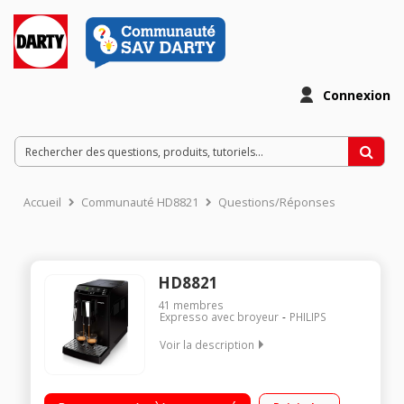
Connexion
Accueil
Communauté HD8821
Questions/Réponses
HD8821
41
membres
Expresso avec broyeur
PHILIPS
Voir la description
Pression 15 bars - Café en grains Pour expresso ou café long
du matin Arrêt automatique 1 ou 2 tasses Buse eau chaude et