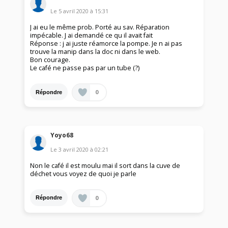
Le
5 avril 2020
à
15:31
J ai eu le même prob. Porté au sav. Réparation
impécable. J ai demandé ce qu il avait fait
Réponse : j ai juste réamorce la pompe. Je n ai pas
trouve la manip dans la doc ni dans le web.
Bon courage.
Le café ne passe pas par un tube (?)
0
Répondre
Yoyo68
Le
3 avril 2020
à
02:21
Non le café il est moulu mai il sort dans la cuve de
déchet vous voyez de quoi je parle
0
Répondre