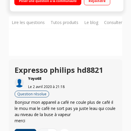
Rejoindre
Poser une question à la communauté
mousseur à lait
Lire les questions
Tutos produits
Le blog
Consulter sur
Expresso philips hd8821
Yoyo68
Le
2 avril 2020
à
21:18
Question résolue
Bonjour mon appareil a café ne coule plus de café il
le mou mai le café ne sort pas ya juste leau qui coule
au niveau de la buse à vapeur
merci