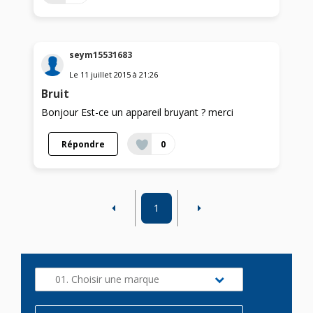
seym15531683
Le
11 juillet 2015
à
21:26
Bruit
Bonjour Est-ce un appareil bruyant ? merci
Répondre
0
1
01. Choisir une marque