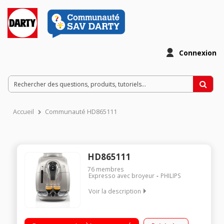
Connexion
Accueil
Communauté HD865111
HD865111
76
membres
Expresso avec broyeur
PHILIPS
Voir la description
Pression 15 bar - Café en grains/Arrêt automatique 1 ou 2
tasses - Buse vapeur et eau chaude/Rinçage et detartrage