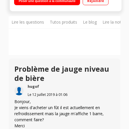
Rejoindre
Poser une question à la communauté
Lire les questions
Tutos produits
Le blog
Lire la notice
Problème de jauge niveau
de bière
hugof
Le
12 juillet 2019
à
01:06
Bonjour,
Je viens d'acheter un fût il est actuellement en
refroidissement mais la jauge m'affiche 1 barre,
comment faire?
Merci