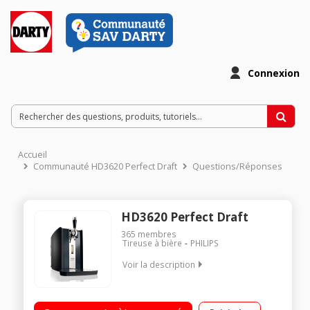
Connexion
Accueil
Communauté HD3620 Perfect Draft
Questions/Réponses
HD3620 Perfect Draft
365
membres
Tireuse à bière
PHILIPS
Voir la description
Bière à pression Indicateur de volume restant Affichage de la
température Pour fûts de 6 litres