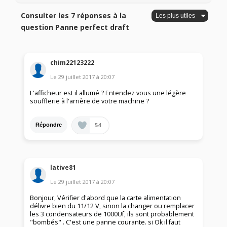
Consulter les 7 réponses à la
question Panne perfect draft
chim22123222
Le
29 juillet 2017
à
20:07
L'afficheur est il allumé ? Entendez vous une légère
soufflerie à l'arrière de votre machine ?
54
Répondre
lative81
Le
29 juillet 2017
à
20:07
Bonjour, Vérifier d'abord que la carte alimentation
délivre bien du 11/12 V, sinon la changer ou remplacer
les 3 condensateurs de 1000Uf, ils sont probablement
"bombés" . C'est une panne courante. si Ok il faut