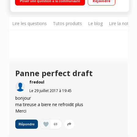
Rejoindre
Poser une question à la communauté
Lire les questions
Tutos produits
Le blog
Lire la notice
Panne perfect draft
fredoul
Le
29 juillet 2017
à
19:45
bonjour
ma tireuse a biere ne refroidit plus
Merci
69
Répondre