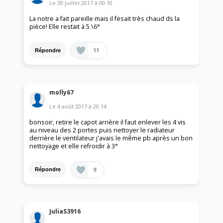
Le
30 juillet 2017
à
00:10
La notre a fait pareille mais il fesait très chaud ds la
pièce! Elle restait à 5 \6°
11
Répondre
molly67
Le
4 août 2017
à
20:14
bonsoir, retire le capot arrière il faut enlever les 4 vis
au niveau des 2 portes puis nettoyer le radiateur
derrière le ventilateur j'avais le même pb après un bon
nettoyage et elle refroidir à 3°
9
Répondre
JuliaS3916