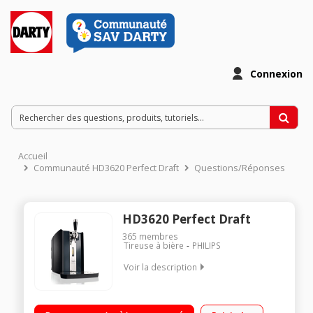
Connexion
Accueil
Communauté HD3620 Perfect Draft
Questions/Réponses
HD3620 Perfect Draft
365
membres
Tireuse à bière
PHILIPS
Voir la description
Bière à pression Indicateur de volume restant Affichage de la
température Pour fûts de 6 litres