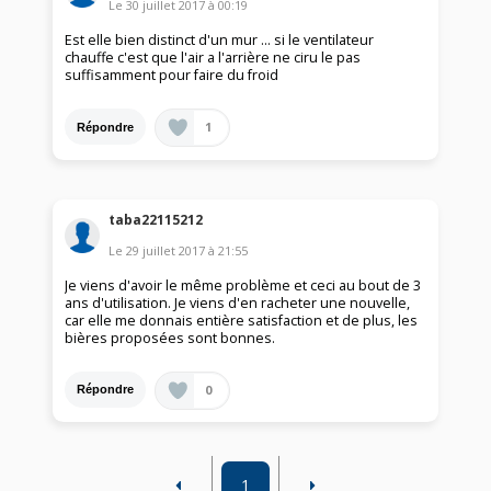
Le
30 juillet 2017
à
00:19
Est elle bien distinct d'un mur ... si le ventilateur
chauffe c'est que l'air a l'arrière ne ciru le pas
suffisamment pour faire du froid
1
Répondre
taba22115212
Le
29 juillet 2017
à
21:55
Je viens d'avoir le même problème et ceci au bout de 3
ans d'utilisation. Je viens d'en racheter une nouvelle,
car elle me donnais entière satisfaction et de plus, les
bières proposées sont bonnes.
0
Répondre
1