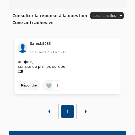
Consulter la réponse à la question
Cuve anti adhesive
SalesL5083
Le
12 avril 2021
à
15:17
bonjour,
sur site de phillips europe.
cdt
1
Répondre
1