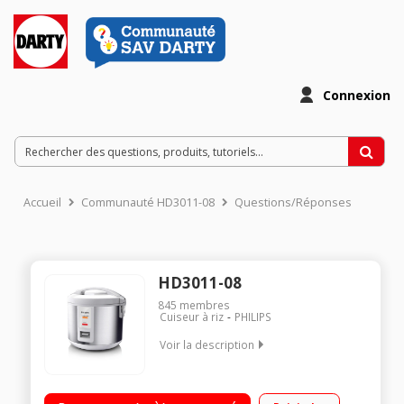
Connexion
Accueil
Communauté HD3011-08
Questions/Réponses
HD3011-08
845
membres
Cuiseur à riz
PHILIPS
Voir la description
Cuiseur à riz et céréales 3 litres Capacité 900 g de riz Cuisson
et maintien au chaud automatiques Panier vapeur