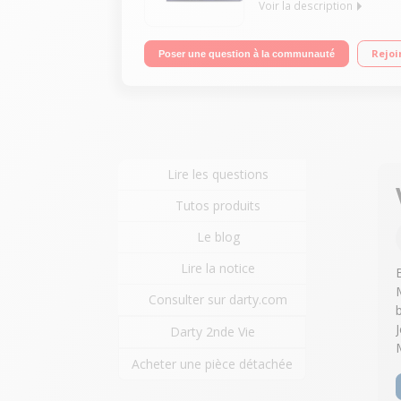
Voir la description
Capacité du réservoir : 1,8 L Autonomie illimitée 
Rejoi
Poser une question à la communauté
Lire les questions
Tutos produits
Le blog
Lire la notice
Consulter sur darty.com
Darty 2nde Vie
Acheter une pièce détachée