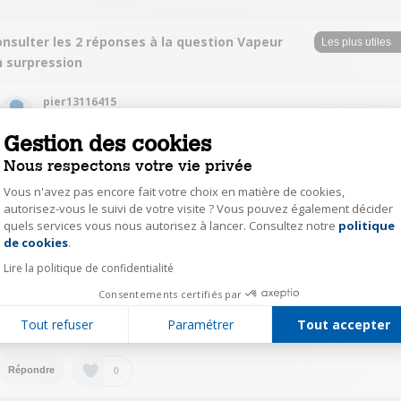
nsulter les 2 réponses à la question Vapeur
n surpression
pier13116415
Le
13 mars 2021
à
20:03
Gestion des cookies
Réponse approuvée par Darty
Nous respectons votre vie privée
Avez-vous détartrer votre centrale dès qu elle vous le demande
Vous n'avez pas encore fait votre choix en matière de cookies,
autorisez-vous le suivi de votre visite ? Vous pouvez également décider
0
Répondre
quels services vous nous autorisez à lancer. Consultez notre
politique
Axeptio consent
de cookies
.
Lire la politique de confidentialité
Faby
Consentements certifiés par
Le
14 mars 2021
à
13:09
Tout refuser
Paramétrer
Tout accepter
Oui toujours. Et elle fait ça depuis le jour où on l'a acheté
0
Répondre