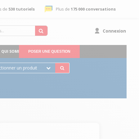
s de
530 tutoriels
Plus de
175 000 conversations
Connexion
QUI SOMMES-NOUS
POSER UNE QUESTION
ctionner un produit