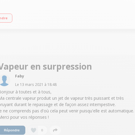
- Temps de chauffe : 2 min Débit vapeur : 120 g/min - Fonction pressing : 350 
ndre
Vapeur en surpression
Faby
Le
13 mars 2021
à
18:48
Bonjour à toutes et à tous,
Ma centrale vapeur produit un jet de vapeur très puissant et très
bruyant durant le repassage et de façon assez intempestive.
Je ne comprends pas d'où cela peut venir puisqu'elle est automatique.
Merci pour vos réponses !
0
Répondre