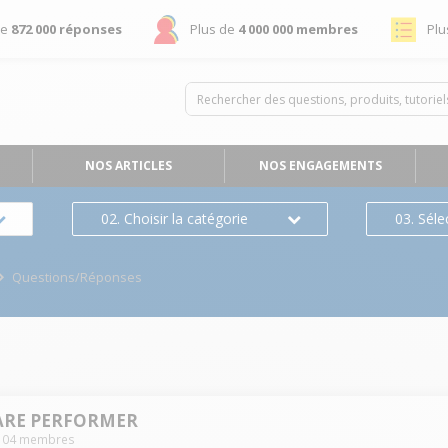
de
872 000 réponses
Plus de
4 000 000 membres
Plu
NOS ARTICLES
NOS ENGAGEMENTS
02. Choisir la catégorie
03. Séle
Questions/Réponses
ARE PERFORMER
104
membres