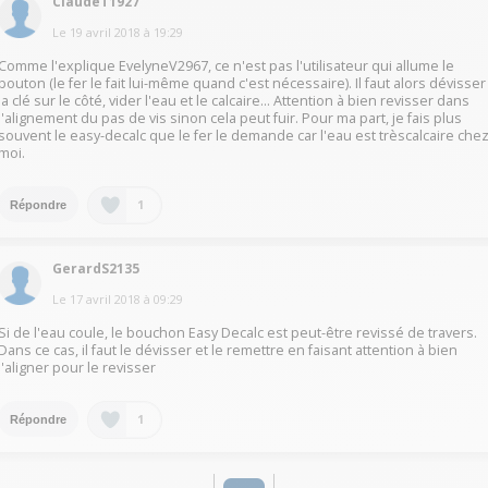
ClaudeT1927
Le
19 avril 2018
à
19:29
Comme l'explique EvelyneV2967, ce n'est pas l'utilisateur qui allume le
bouton (le fer le fait lui-même quand c'est nécessaire). Il faut alors dévisser
la clé sur le côté, vider l'eau et le calcaire... Attention à bien revisser dans
l'alignement du pas de vis sinon cela peut fuir. Pour ma part, je fais plus
souvent le easy-decalc que le fer le demande car l'eau est trèscalcaire che
moi.
1
Répondre
GerardS2135
Le
17 avril 2018
à
09:29
Si de l'eau coule, le bouchon Easy Decalc est peut-être revissé de travers.
Dans ce cas, il faut le dévisser et le remettre en faisant attention à bien
l'aligner pour le revisser
1
Répondre