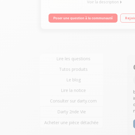
Voir la description
Vapeur haute pression : 5,7 bars Autonomie illimi
Rejoi
Poser une question à la communauté
Lire les questions
Tutos produits
Le blog
Lire la notice
Consulter sur darty.com
Darty 2nde Vie
Acheter une pièce détachée