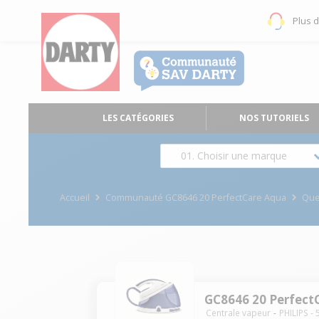
Plus 
LES CATÉGORIES
NOS TUTORIELS
01. Choisir une marque
Accueil
Communauté GC8646 20 PerfectCare Aqua
Que
GC8646 20 Perfect
Centrale vapeur
PHILIPS
-