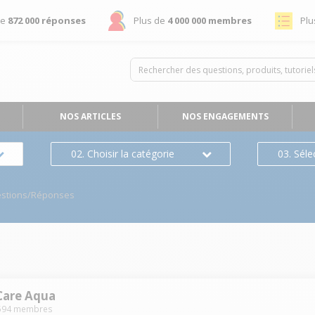
de
872 000 réponses
Plus de
4 000 000 membres
Plu
NOS ARTICLES
NOS ENGAGEMENTS
02. Choisir la catégorie
03. Séle
stions/Réponses
Care Aqua
594
membres