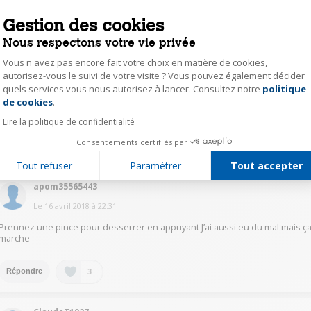
Gestion des cookies
GalafassiS9697
Nous respectons votre vie privée
Le
16 avril 2018
à
23:06
Vous n'avez pas encore fait votre choix en matière de cookies,
autorisez-vous le suivi de votre visite ? Vous pouvez également décider
Si le voyant s'allume il faut éteindre et vider le réservoir d'eau. Puis se
quels services vous nous autorisez à lancer. Consultez notre
politique
Axeptio consent
mettre au dessus de levier et dévisser le bouton anticalcaire et nettoyage
de la vis anticalcaire et lentree et normalement en rallumant la centrale
de cookies
.
vapeur le voyant sera eteint
Lire la politique de confidentialité
Consentements certifiés par
3
Répondre
Tout refuser
Paramétrer
Tout accepter
apom35565443
Le
16 avril 2018
à
22:31
Prennez une pince pour desserrer en appuyant J’ai aussi eu du mal mais ç
marche
3
Répondre