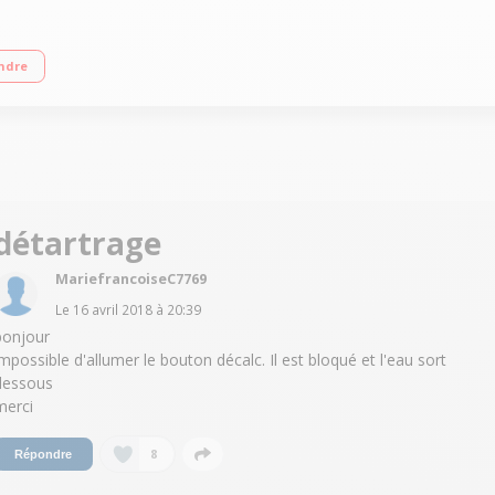
tée - Temps de chauffe : 2 min Débit vapeur : 120 g/min - Fonction pressing :
ndre
détartrage
MariefrancoiseC7769
Le
16 avril 2018
à
20:39
bonjour
impossible d'allumer le bouton décalc. Il est bloqué et l'eau sort
dessous
merci
8
Répondre