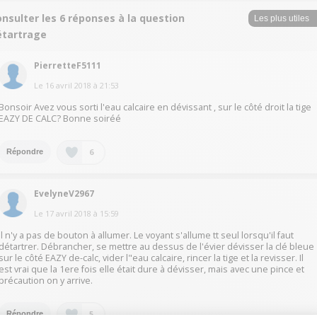
nsulter les 6 réponses à la question
étartrage
PierretteF5111
Le
16 avril 2018
à
21:53
Bonsoir Avez vous sorti l'eau calcaire en dévissant , sur le côté droit la tige
EAZY DE CALC? Bonne soiréé
6
Répondre
EvelyneV2967
Le
17 avril 2018
à
15:59
Il n'y a pas de bouton à allumer. Le voyant s'allume tt seul lorsqu'il faut
détartrer. Débrancher, se mettre au dessus de l'évier dévisser la clé bleue
sur le côté EAZY de-calc, vider l"eau calcaire, rincer la tige et la revisser. Il
est vrai que la 1ere fois elle était dure à dévisser, mais avec une pince et
précaution on y arrive.
5
Répondre