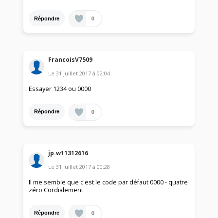
0
Répondre
FrancoisV7509
Le
31 juillet 2017
à
02:04
Essayer 1234 ou 0000
0
Répondre
jp.w11312616
Le
31 juillet 2017
à
00:28
Il me semble que c'est le code par défaut 0000 - quatre
zéro Cordialement
0
Répondre