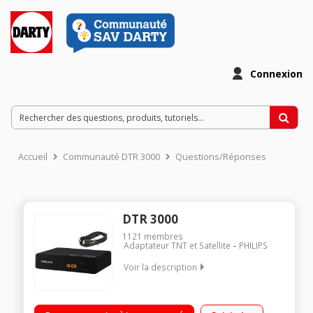
Connexion
Accueil
Communauté DTR 3000
Questions/Réponses
DTR 3000
1121
membres
Adaptateur TNT et Satellite
PHILIPS
Voir la description
Récepteur TNT Haute Définition Enregistrement sur clé USB
(PVR) Prises : 1 HDMI, 1 péritel, 1 coaxial Afficheur en façade