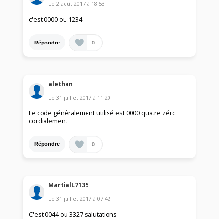
Le
2 août 2017
à
18:53
c'est 0000 ou 1234
0
Répondre
alethan
Le
31 juillet 2017
à
11:20
Le code généralement utilisé est 0000 quatre zéro
cordialement
0
Répondre
MartialL7135
Le
31 juillet 2017
à
07:42
C'est 0044 ou 3327 salutations