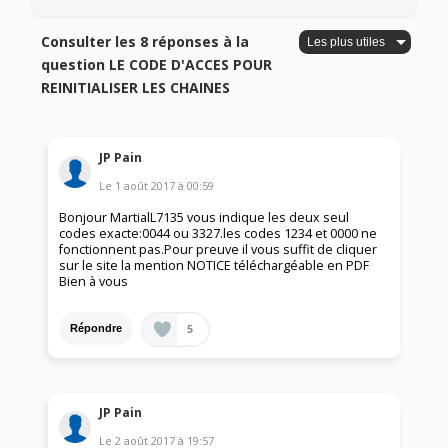
Consulter les 8 réponses à la
question LE CODE D'ACCES POUR
REINITIALISER LES CHAINES
JP Pain
Le
1 août 2017
à
00:59
Bonjour MartialL7135 vous indique les deux seul
codes exacte:0044 ou 3327.les codes 1234 et 0000 ne
fonctionnent pas.Pour preuve il vous suffit de cliquer
sur le site la mention NOTICE téléchargéable en PDF
Bien à vous
5
Répondre
JP Pain
Le
2 août 2017
à
19:57