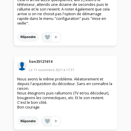
téléviseur, attends une dizaine de secondes puis le
rallume et le son revient. A noter également que cela
arrive si on ne choisit pas l'option de démarrage
rapide dans le menu "configuration" puis "mise en
veille".
0
Répondre
lion35121614
Le
11 novembre 2021
à
17:37
Nous avons le même problème. Aléatoirement et
depuis l'acquisition du décodeur. Sans en connaître la
raison.
Nous éteignons puis rallumons (TV et/ou décodeur),
bougeons les connectiques, etc. Et le son revient.
C'est le bon côté.
Bon courage.
0
Répondre