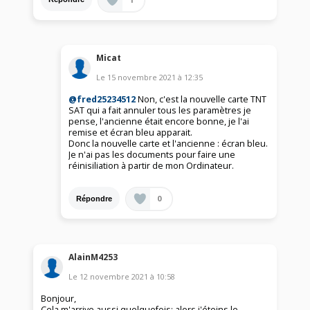
Micat
Le
15 novembre 2021
à
12:35
@fred25234512
Non, c'est la nouvelle carte TNT
SAT qui a fait annuler tous les paramètres je
pense, l'ancienne était encore bonne, je l'ai
remise et écran bleu apparait.
Donc la nouvelle carte et l'ancienne : écran bleu.
Je n'ai pas les documents pour faire une
réinisiliation à partir de mon Ordinateur.
0
Répondre
AlainM4253
Le
12 novembre 2021
à
10:58
Bonjour,
Cela m'arrive aussi quelquefois; alors j'éteins le