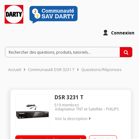
Connexion
Accueil
Communauté DSR 3231 T
Questions/Réponses
DSR 3231 T
519
membres
Adaptateur TNT et Satellite
PHILIPS
Voir la description
Récepteur TNT HD TNTSAT Contrôle parental Enregistrement
sur clé USB (PVR) Prises : 1 HDMI, 1 péritel