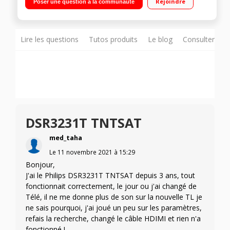
Rejoindre
Poser une question à la communauté
Lire les questions
Tutos produits
Le blog
Consulter sur
DSR3231T TNTSAT
med_taha
Le
11 novembre 2021
à
15:29
Bonjour,
J'ai le Philips DSR3231T TNTSAT depuis 3 ans, tout
fonctionnait correctement, le jour ou j'ai changé de
Télé, il ne me donne plus de son sur la nouvelle TL je
ne sais pourquoi, j'ai joué un peu sur les paramètres,
refais la recherche, changé le câble HDIMI et rien n'a
fonctionné !