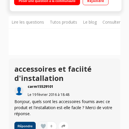
Rejoindre
Poser une question à la communauté
HDMI, 1 péritel
Lire les questions
Tutos produits
Le blog
Consulter sur
accessoires et faciité
d'installation
carm15529101
Le
19 février 2016
à
18:48
Bonjour, quels sont les accessoires fournis avec ce
produit et l'installation est-elle facile ? Merci de votre
réponse.
0
Répondre