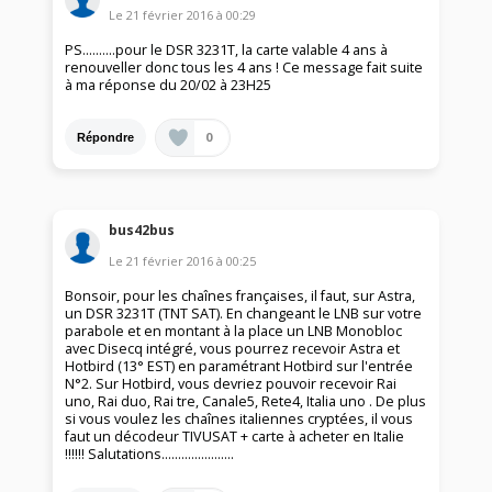
Le
21 février 2016
à
00:29
PS..........pour le DSR 3231T, la carte valable 4 ans à
renouveller donc tous les 4 ans ! Ce message fait suite
à ma réponse du 20/02 à 23H25
0
Répondre
bus42bus
Le
21 février 2016
à
00:25
Bonsoir, pour les chaînes françaises, il faut, sur Astra,
un DSR 3231T (TNT SAT). En changeant le LNB sur votre
parabole et en montant à la place un LNB Monobloc
avec Disecq intégré, vous pourrez recevoir Astra et
Hotbird (13° EST) en paramétrant Hotbird sur l'entrée
N°2. Sur Hotbird, vous devriez pouvoir recevoir Rai
uno, Rai duo, Rai tre, Canale5, Rete4, Italia uno . De plus
si vous voulez les chaînes italiennes cryptées, il vous
faut un décodeur TIVUSAT + carte à acheter en Italie
!!!!!! Salutations......................