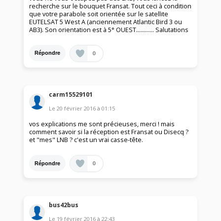
recherche sur le bouquet Fransat. Tout ceci à condition
que votre parabole soit orientée sur le satellite
EUTELSAT 5 West A (anciennement Atlantic Bird 3 ou
AB3). Son orientation est à 5° OUEST............ Salutations
0
Répondre
carm15529101
Le
20 février 2016
à
01:15
vos explications me sont précieuses, merci ! mais
comment savoir si la réception est Fransat ou Disecq ?
et "mes" LNB ? c'est un vrai casse-tête.
0
Répondre
bus42bus
Le
19 février 2016
à
22:43