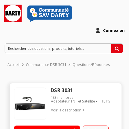
Connexion
Accueil
Communauté DSR 3031
Questions/Réponses
DSR 3031
483
membres
Adaptateur TNT et Satellite
PHILIPS
Voir la description
Récepteur TNT HD FRANSAT Carte d'accès FRANSAT via
EUTELSAT fournie Enregistrement sur clé USB (PVR) Prises : 1