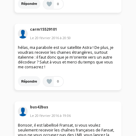
0
Répondre
carm15529101
Le
20 février 2016
à
20:50
hélas, ma parabole est sur satellite Astra ! De plus, je
voudrais recevoir les chaines étrangères, surtout
italienne : il faut donc que je m'oriente vers un autre
décodeur ? Salut à vous et merci du temps que vous
me consacrez !
0
Répondre
bus42bus
Le
20 février 2016
à
19:06
Bonsoir, il est labellisé Fransat, si vous voulez
seulement recevoir les chaînes françaises de Fansat,
vous ne vous occupez pas des LNB, vous lancez la