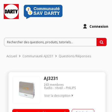
Connexion
Accueil
Communauté AJ3231
Questions/Réponses
AJ3231
243
membres
Radio - réveil
PHILIPS
Voir la description
Tuner analogique FM/MW Alarmes : radio ou buzzer Double
programmation Entrée auxiliaire