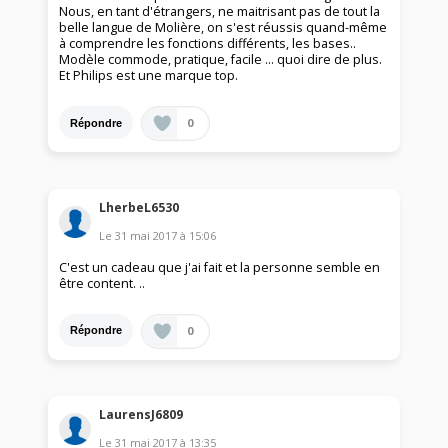
Nous, en tant d'étrangers, ne maitrisant pas de tout la
belle langue de Molière, on s'est réussis quand-même
à comprendre les fonctions différents, les bases..
Modèle commode, pratique, facile ... quoi dire de plus.
Et Philips est une marque top.
0
Répondre
LherbeL6530
Le
31 mai 2017
à
15:06
C'est un cadeau que j'ai fait et la personne semble en
être content. ..
0
Répondre
LaurensJ6809
Le
31 mai 2017
à
13:35