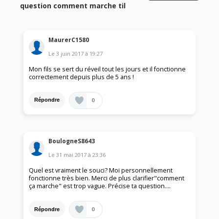
question comment marche til
MaurerC1580
Le
3 juin 2017
à
19:27
Mon fils se sert du réveil tout les jours et il fonctionne
correctement depuis plus de 5 ans !
0
Répondre
BoulogneS8643
Le
31 mai 2017
à
23:36
Quel est vraiment le souci? Moi personnellement
fonctionne très bien. Merci de plus clarifier"comment
ça marche" est trop vague. Précise ta question....
0
Répondre