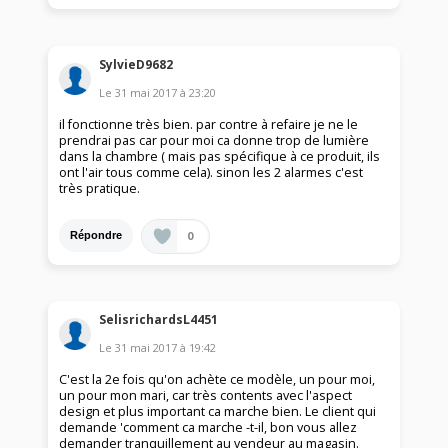
SylvieD9682
Le
31 mai 2017
à
23:20
il fonctionne très bien. par contre à refaire je ne le
prendrai pas car pour moi ca donne trop de lumière
dans la chambre ( mais pas spécifique à ce produit, ils
ont l'air tous comme cela). sinon les 2 alarmes c'est
très pratique.
0
Répondre
SelisrichardsL4451
Le
31 mai 2017
à
19:42
C'est la 2e fois qu'on achète ce modèle, un pour moi,
un pour mon mari, car très contents avec l'aspect
design et plus important ca marche bien. Le client qui
demande 'comment ca marche -t-il, bon vous allez
demander tranquillement au vendeur au magasin.