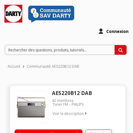
Connexion
Accueil
Communauté AE5220B12 DAB
AE5220B12 DAB
42
membres
Tuner FM
PHILIPS
Voir la description
Tuner numérique FM - DAB+ 20 présélections Ecran LCD
rétroéclairé Puissance 6 watts RMS