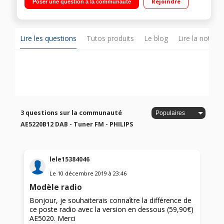
Rejoindre
Poser une question à la communauté
Lire les questions
Tutos produits
Le blog
Lire la notice
3 questions sur la communauté
AE5220B12 DAB - Tuner FM - PHILIPS
lele15384046
Le
10 décembre 2019
à
23:46
Modèle radio
Bonjour, je souhaiterais connaître la différence de
ce poste radio avec la version en dessous (59,90€)
AE5020. Merci