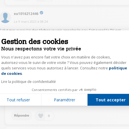
xu1016212446
Le
9 mars 2023
à
08:24
Salut moi aussi j'ai des tâches je vais appeler le sav. Fait pareil la TV est
morte. Pour ma part plus jamais Philips
Gestion des cookies
Nous respectons votre vie privée
0
Répondre
Vous n'avez pas encore fait votre choix en matière de cookies,
autorisez-vous le suivi de votre visite ? Vous pouvez également décider
Auteur(e)
manufa13
quels services vous nous autorisez à lancer. Consultez notre
politique
Axeptio consent
de cookies
.
Le
9 mars 2023
à
11:13
Lire la politique de confidentialité
@xu1016212446
Bonjour, ça fait 2 ans et 4 mois depuis l'achat
heureusement que j'ai pris l'extension de garantie. J'ai pris attache
Consentements certifiés par
avec le sav qui doit me rappeler samedi pour peut être faire
intervenir un technicien....a suivre
Tout refuser
Paramétrer
Tout accepter
Merci pour votre retour
0
Répondre