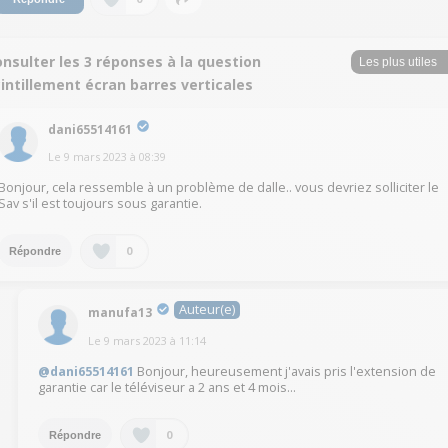
nsulter les 3 réponses à la question
intillement écran barres verticales
dani65514161
Le
9 mars 2023
à
08:39
Bonjour, cela ressemble à un problème de dalle.. vous devriez solliciter le
Sav s'il est toujours sous garantie.
0
Répondre
Auteur(e)
manufa13
Le
9 mars 2023
à
11:14
@dani65514161
Bonjour, heureusement j'avais pris l'extension de
garantie car le téléviseur a 2 ans et 4 mois...
0
Répondre