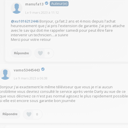
Auteur(e)
manufa13
Le
9 mars 2023
à
11:12
@xu1016212446
Bonjour, ça fait 2 ans et 4 mois depuis l'achat
heureusement que j'ai pris l'extension de garantie. J'ai pris attache
avec le sav qui doit me rappeler samedi pour peut être faire
intervenir un technicien....a suivre
Merci pour votre retour
0
Répondre
vamo53445443
Le
9 mars 2023
à
06:38
Bonjour j'ai exactement le même téléviseur que vous je n'ai aucun
problème vous devriez consulté le service après vente Darty au vue de ce
que vous décrivez ce n'est pas normal agissez le plus rapidement possibl
si elle est encore sous garantie bon journée
0
Répondre