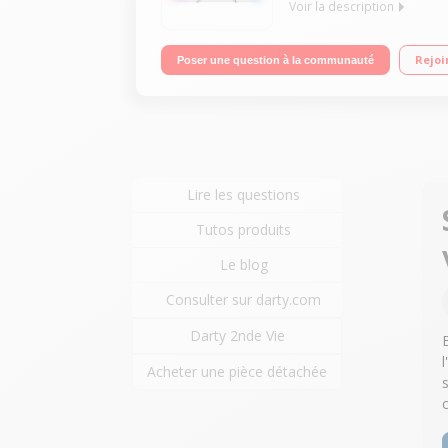
Voir la description
AMBILIGHT 3 côtés Processeur P5. HDR Dolby Visi
Rejoi
Poser une question à la communauté
Android 10 compatible Alexa Commande vocale IA 
Lire les questions
Tutos produits
Le blog
Consulter sur darty.com
Darty 2nde Vie
Acheter une pièce détachée