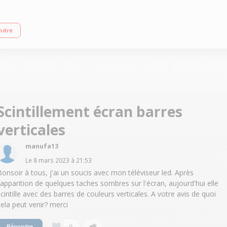
on et HDR10+. Dalle Wide Color Gamut 90% DCI – 400 Nits Dolby Vision et Dol
ndre
Design fin et esthétique
Scintillement écran barres
verticales
manufa13
Le
8 mars 2023
à
21:53
Bonsoir à tous, j'ai un soucis avec mon téléviseur led. Après
l'apparition de quelques taches sombres sur l'écran, aujourd'hui elle
scintille avec des barres de couleurs verticales. A votre avis de quoi
cela peut venir? merci
0
Répondre