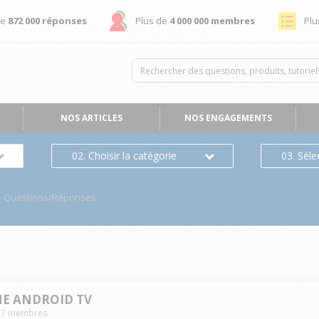
de
872 000 réponses
Plus de
4 000 000 membres
Plu
NOS ARTICLES
NOS ENGAGEMENTS
02. Choisir la catégorie
03. Séle
Questions/Réponses
NE ANDROID TV
27
membres