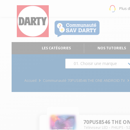
Plus 
LES CATÉGORIES
NOS TUTORIELS
01. Choisir une marque
Accueil
Communauté 70PUS8546 THE ONE ANDROID TV
70PUS8546 THE O
Téléviseur LED
PHILIPS
-
5