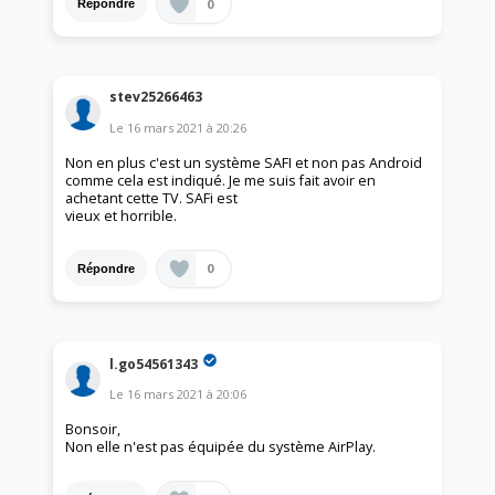
0
Répondre
stev25266463
Le
16 mars 2021
à
20:26
Non en plus c'est un système SAFI et non pas Android
comme cela est indiqué. Je me suis fait avoir en
achetant cette TV. SAFi est
vieux et horrible.
0
Répondre
l.go54561343
Le
16 mars 2021
à
20:06
Bonsoir,
Non elle n'est pas équipée du système AirPlay.