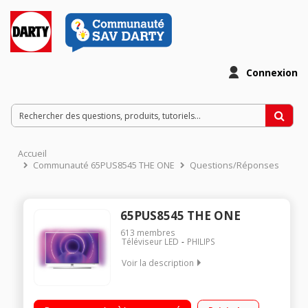
Connexion
Accueil
Communauté 65PUS8545 THE ONE
Questions/Réponses
65PUS8545 THE ONE
613
membres
Téléviseur LED
PHILIPS
Voir la description
AMBILIGHT 3 côtés Processeur P5 HDR Dolby Vision et HDR10+
SMART TV Android 9 PI