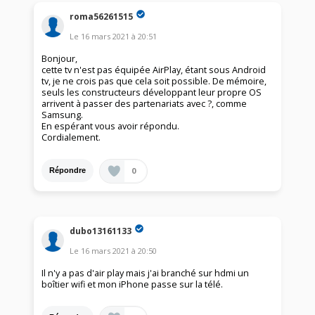
roma56261515
Le
16 mars 2021
à
20:51
Bonjour,
cette tv n'est pas équipée AirPlay, étant sous Android
tv, je ne crois pas que cela soit possible. De mémoire,
seuls les constructeurs développant leur propre OS
arrivent à passer des partenariats avec ?, comme
Samsung.
En espérant vous avoir répondu.
Cordialement.
0
Répondre
dubo13161133
Le
16 mars 2021
à
20:50
Il n'y a pas d'air play mais j'ai branché sur hdmi un
boîtier wifi et mon iPhone passe sur la télé.