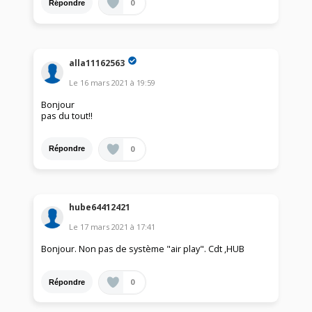
0
Répondre
alla11162563
Le
16 mars 2021
à
19:59
Bonjour
pas du tout!!
0
Répondre
hube64412421
Le
17 mars 2021
à
17:41
Bonjour. Non pas de système "air play". Cdt ,HUB
0
Répondre