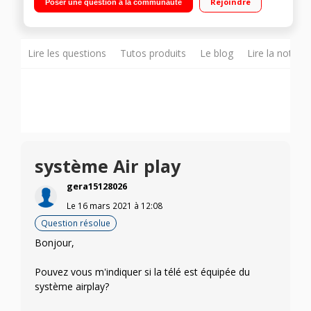
Rejoindre
Poser une question à la communauté
Lire les questions
Tutos produits
Le blog
Lire la notice
système Air play
gera15128026
Le
16 mars 2021
à
12:08
Question résolue
Bonjour,
Pouvez vous m'indiquer si la télé est équipée du
système airplay?