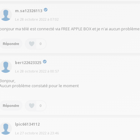
m.sa12326113
Le
28 octobre 2022
à
07:02
bonjour ma télé est connecté via FREE APPLE BOX et je n'ai aucun problème
0
Répondre
bert22623325
Le
28 octobre 2022
à
00:57
Bonjour,
Aucun problème constaté pour le moment
0
Répondre
lpic66134112
Le
27 octobre 2022
à
23:46