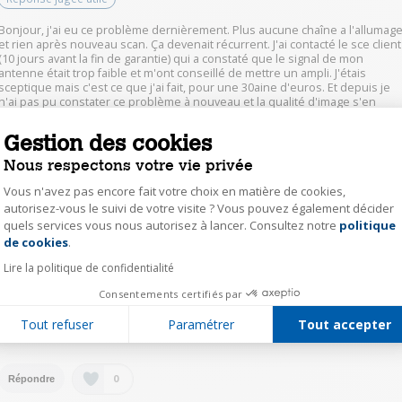
Bonjour, j'ai eu ce problème dernièrement. Plus aucune chaîne a l'allumag
et rien après nouveau scan. Ça devenait récurrent. J'ai contacté le sce client
(10 jours avant la fin de garantie) qui a constaté que le signal de mon
antenne était trop faible et m'ont conseillé de mettre un ampli. J'étais
sceptique mais c'est ce que j'ai fait, pour une 30aine d'euros. Et depuis je
n'ai pas pu constater ce problème à nouveau et la qualité d'image s'en
ressent.
Gestion des cookies
Attention le sce client fait une assistance par téléphone le temps de la
garantie mais s'ils se déplacent et ne constatent pas la panne, ils facturent
Nous respectons votre vie privée
le déplacement depannage. Dans mon cas ils ont conclu que ce n'était pas
un problème de TV mais que le signal de l'antenne était un peu faible.
Vous n'avez pas encore fait votre choix en matière de cookies,
autorisez-vous le suivi de votre visite ? Vous pouvez également décider
quels services vous nous autorisez à lancer. Consultez notre
politique
Axeptio consent
0
Répondre
de cookies
.
Lire la politique de confidentialité
abv655533352
Consentements certifiés par
Le
28 octobre 2022
à
10:42
Tout refuser
Paramétrer
Tout accepter
bonjour nous avons le même soucis.
0
Répondre