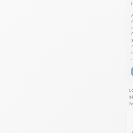
Co
R
l