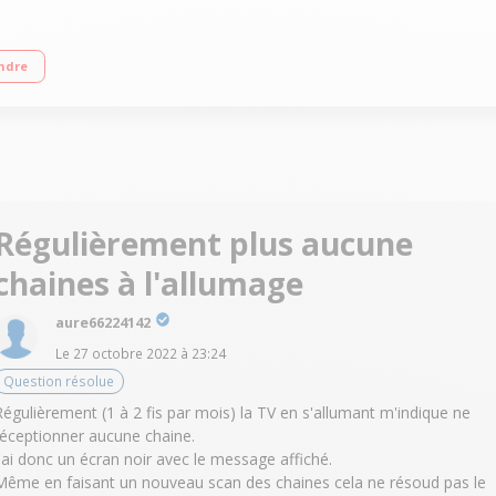
és, mode gaming, Adaptive Ambilight & Ambilight Music Android TV, Google Ass
ndre
 - HDR10+ - Dolby Vision - Dolby Atmos"
Régulièrement plus aucune
chaines à l'allumage
aure66224142
Le
27 octobre 2022
à
23:24
Question résolue
Régulièrement (1 à 2 fis par mois) la TV en s'allumant m'indique ne
réceptionner aucune chaine.
J'ai donc un écran noir avec le message affiché.
Même en faisant un nouveau scan des chaines cela ne résoud pas le