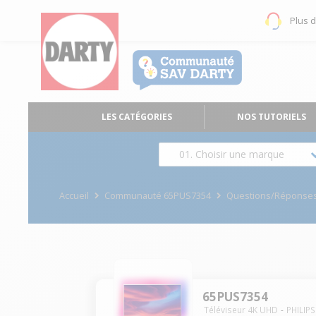
Plus 
LES CATÉGORIES
NOS TUTORIELS
01. Choisir une marque
Accueil
Communauté 65PUS7354
Questions/Réponse
65PUS7354
Téléviseur 4K UHD
PHILIPS