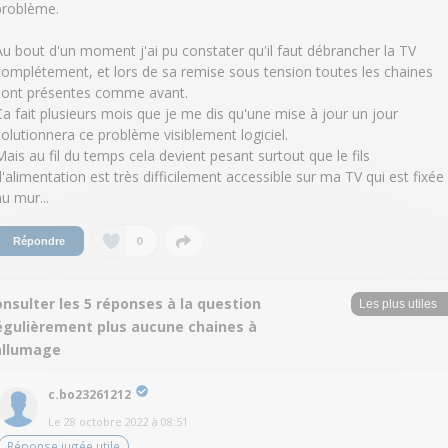
problème.
Au bout d'un moment j'ai pu constater qu'il faut débrancher la TV
complétement, et lors de sa remise sous tension toutes les chaines
sont présentes comme avant.
Ca fait plusieurs mois que je me dis qu'une mise à jour un jour
solutionnera ce problème visiblement logiciel.
Mais au fil du temps cela devient pesant surtout que le fils
d'alimentation est très difficilement accessible sur ma TV qui est fixée
au mur...
0
Répondre
nsulter les 5 réponses à la question
égulièrement plus aucune chaines à
'allumage
c.bo23261212
Le
28 octobre 2022
à
08:51
Réponse jugée utile