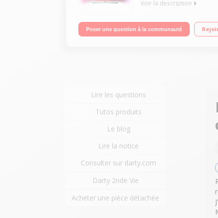
Voir la description
"Ecran de 164 cm (65"") - 4K UHD Ambilight 3 côt
Rejoi
Poser une question à la communauté
Pieds central en métal - Processeur P5 Quad Core
Lire les questions
Tutos produits
Le blog
Lire la notice
Consulter sur darty.com
Darty 2nde Vie
Acheter une pièce détachée