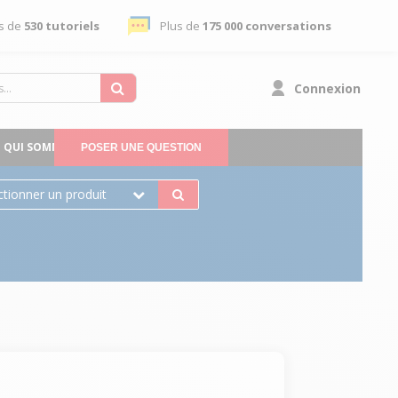
s de
530 tutoriels
Plus de
175 000 conversations
Connexion
QUI SOMMES-NOUS
POSER UNE QUESTION
ctionner un produit