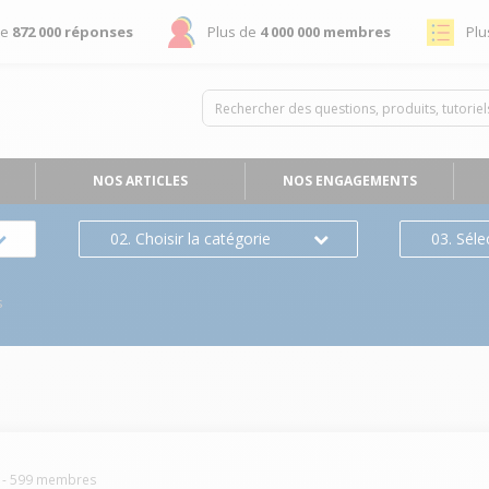
de
872 000 réponses
Plus de
4 000 000 membres
Plu
NOS ARTICLES
NOS ENGAGEMENTS
02. Choisir la catégorie
03. Séle
s
-
599
membres