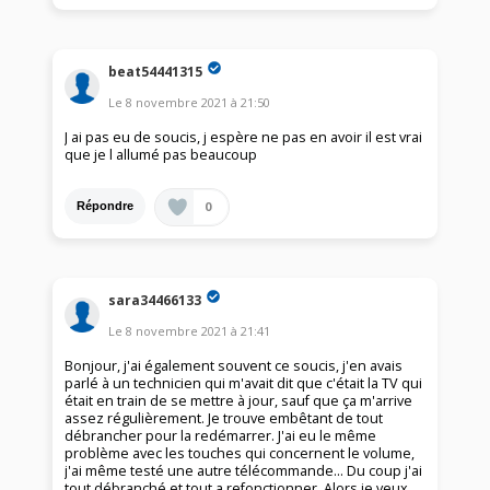
beat54441315
Le
8 novembre 2021
à
21:50
J ai pas eu de soucis, j espère ne pas en avoir il est vrai
que je l allumé pas beaucoup
0
Répondre
sara34466133
Le
8 novembre 2021
à
21:41
Bonjour, j'ai également souvent ce soucis, j'en avais
parlé à un technicien qui m'avait dit que c'était la TV qui
était en train de se mettre à jour, sauf que ça m'arrive
assez régulièrement. Je trouve embêtant de tout
débrancher pour la redémarrer. J'ai eu le même
problème avec les touches qui concernent le volume,
j'ai même testé une autre télécommande... Du coup j'ai
tout débranché et tout a refonctionner. Alors je veux