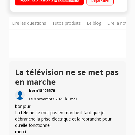
Rejoindre
Poser une question à la communauté
Rakuten
Lire les questions
Tutos produits
Le blog
Lire la notice
La télévision ne se met pas
en marche
bern15406576
Le
8 novembre 2021
à
18:23
bonjour
La télé ne se met pas en marche il faut que je
débranche la prise électrique et la rebranche pour
qu'elle fonctionne.
merci