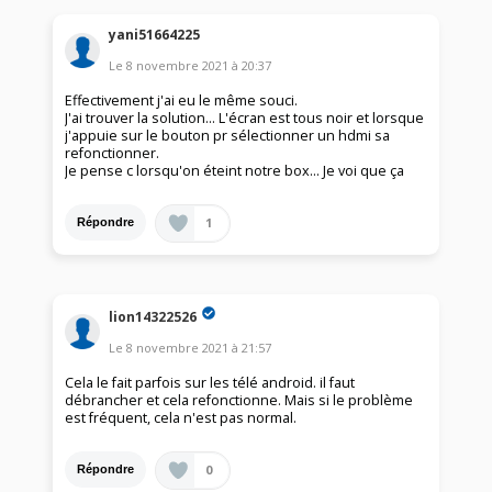
yani51664225
Le
8 novembre 2021
à
20:37
Effectivement j'ai eu le même souci.
J'ai trouver la solution... L'écran est tous noir et lorsque
j'appuie sur le bouton pr sélectionner un hdmi sa
refonctionner.
Je pense c lorsqu'on éteint notre box... Je voi que ça
1
Répondre
lion14322526
Le
8 novembre 2021
à
21:57
Cela le fait parfois sur les télé android. il faut
débrancher et cela refonctionne. Mais si le problème
est fréquent, cela n'est pas normal.
0
Répondre