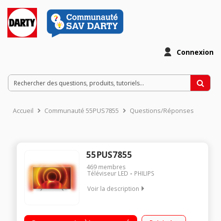
Connexion
Accueil
Communauté 55PUS7855
Questions/Réponses
55PUS7855
469
membres
Téléviseur LED
PHILIPS
Voir la description
AMBILIGHT 3 côtés Processeur P5 HDR Dolby Vision et
HDR10+. Smart TV Saphi avec Netflix, Youtube, Prime Video,