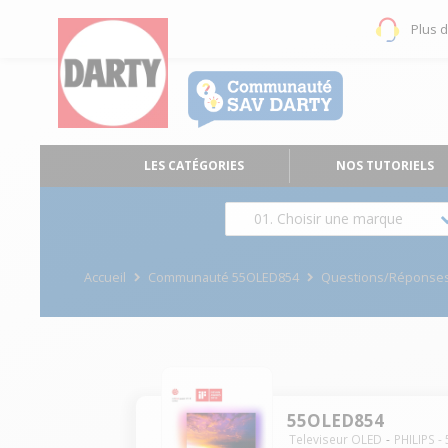
Plus 
LES CATÉGORIES
NOS TUTORIELS
01. Choisir une marque
Accueil
Communauté 55OLED854
Questions/Réponse
55OLED854
Televiseur OLED
PHILIPS
-