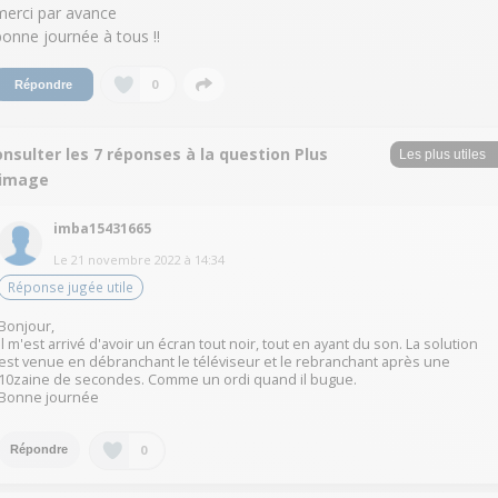
merci par avance
bonne journée à tous !!
0
Répondre
nsulter les 7 réponses à la question Plus
'image
imba15431665
Le
21 novembre 2022
à
14:34
Réponse jugée utile
Bonjour,
Il m'est arrivé d'avoir un écran tout noir, tout en ayant du son. La solution
est venue en débranchant le téléviseur et le rebranchant après une
10zaine de secondes. Comme un ordi quand il bugue.
Bonne journée
0
Répondre