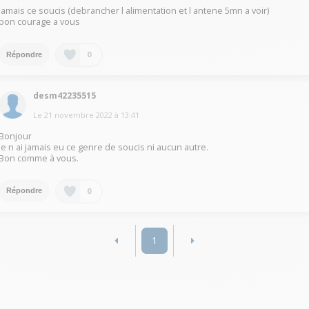
jamais ce soucis (debrancher l alimentation et l antene 5mn a voir)
bon courage a vous
0
Répondre
desm42235515
Le
21 novembre 2022
à
13:41
Bonjour
Je n ai jamais eu ce genre de soucis ni aucun autre.
Bon comme à vous.
0
Répondre
1