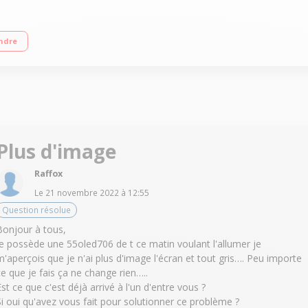
 - Perfect Picture Engine OLED 4K UHD Premium - HDR 10+ - Ambilight 3 côtés A
ndre
Plus d'image
Raffox
Le
21 novembre 2022
à
12:55
Question résolue
Bonjour à tous,
je possède une 55oled706 de t ce matin voulant l'allumer je
m'aperçois que je n'ai plus d'image l'écran et tout gris…. Peu importe
ce que je fais ça ne change rien…..
Est ce que c'est déjà arrivé à l'un d'entre vous ?
Si oui qu'avez vous fait pour solutionner ce problème ?