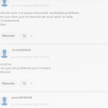
Le
21 novembre 2022
à
15:54
Désolé mais n'ai jamais rencontré semblable problème.
Ne suis donc pas en mesure de vous venir en aide.
Cordialement,
Marc
0
Répondre
tito63435632
Le
21 novembre 2022
à
15:16
bonjOur
non pas de problème pour l instant.
désoler
0
Répondre
pasc66165441
Le
21 novembre 2022
à
14:33