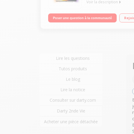
Voir la description
Ecran 139 cm (55'') - 100% 4K/UHD - Processeur P5
Rejoi
Poser une question à la communauté
Android TV, Google Assistant, Double Tuner
Lire les questions
Tutos produits
Le blog
Lire la notice
Consulter sur darty.com
Darty 2nde Vie
Acheter une pièce détachée