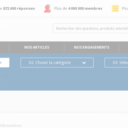
de
872 000 réponses
Plus de
4 000 000 membres
Plu
NOS ARTICLES
NOS ENGAGEMENTS
02. Choisir la catégorie
03. Séle
s
599
membres