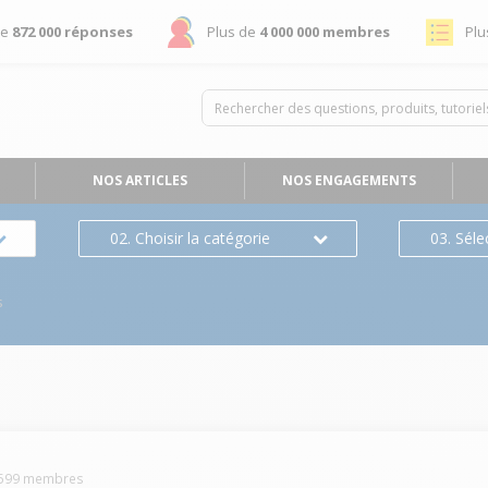
de
872 000 réponses
Plus de
4 000 000 membres
Plu
NOS ARTICLES
NOS ENGAGEMENTS
02. Choisir la catégorie
03. Séle
s
599
membres