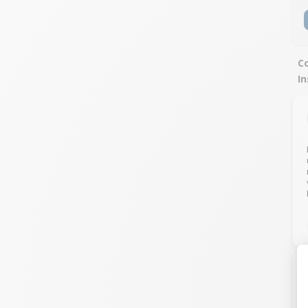
Co
In