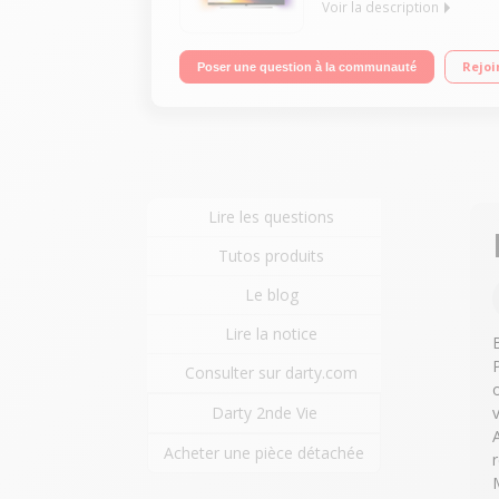
Voir la description
Ecran 139 cm (55'') - 100% 4K/UHD - Processeur P5
Rejoi
Poser une question à la communauté
Android TV, Google Assistant, Double Tuner
Lire les questions
Tutos produits
Le blog
Lire la notice
Consulter sur darty.com
v
Darty 2nde Vie
Acheter une pièce détachée