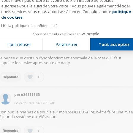
Vous n'avez pas encore fait votre choix en matière de cookies,
ou contactez le SAV
autorisez-vous le suivi de votre visite ? Vous pouvez également décider
CDLT
quels services vous nous autorisez à lancer. Consultez notre
politique
Axeptio consent
de cookies
.
1
Répondre
Lire la politique de confidentialité
Consentements certifiés par
mull22243621
Tout refuser
Paramétrer
Tout accepter
Le
22 février 2021
à
18:54
je pense que c'est un dysonfontioment anormale de la tv et qu'il faut
appeller le servive apres vente de darty
1
Répondre
pern36111165
Le
22 février 2021
à
18:48
Bonjour, je n'ai pas de soucis sur mon 55OLED854. Peut-être faire une mis
à jour du système du téléviseur!
1
Répondre