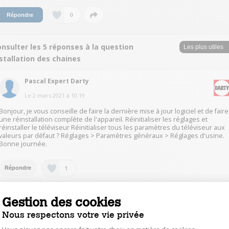
0
Répondre
nsulter les 5 réponses à la question
stallation des chaines
Pascal Expert Darty
Le
2 mars 2021
à
10:19
Bonjour, je vous conseille de faire la dernière mise à jour logiciel et de faire
une réinstallation complète de l'appareil. Réinitialiser les réglages et
réinstaller le téléviseur Réinitialiser tous les paramètres du téléviseur aux
valeurs par défaut ? Réglages > Paramètres généraux > Réglages d'usine.
Bonne journée.
1
Répondre
dpdp41544116
Gestion des cookies
Le
22 février 2021
à
20:08
Nous respectons votre vie privée
effectivement cela me semble anormal, essayer une mise à jour du logiciel