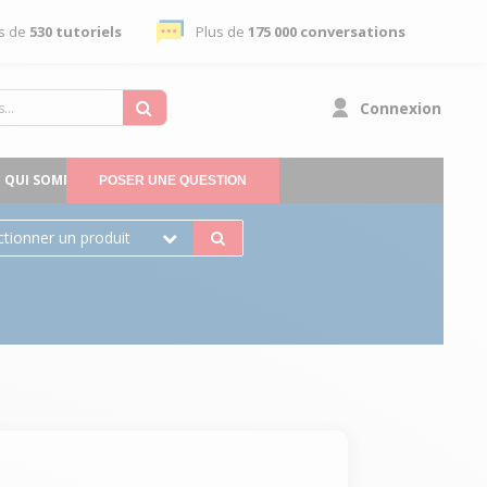
s de
530 tutoriels
Plus de
175 000 conversations
Connexion
QUI SOMMES-NOUS
POSER UNE QUESTION
ctionner un produit