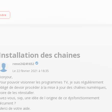
 - Perfect Picture Engine OLED 4K UHD Premium - HDR 10+ - Ambilight 3 côtés A
ndre
Installation des chaines
rene24241652
Le
22 février 2021
à
18:35
Bonjour,
Pour pouvoir visionner les programmes TV, je suis régulièrement
obligé de devoir procéder à la mise à jour des chaînes numériques,
oire de les réinstaller.
Avez-vous, svp, une idée de l origine de ce dysfonctionnement
récurrent ?
Merci de votre aide.