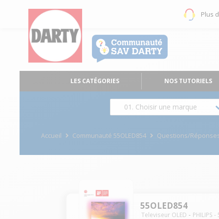
Plus 
LES CATÉGORIES
NOS TUTORIELS
01. Choisir une marque
Accueil
Communauté 55OLED854
Questions/Réponse
55OLED854
Televiseur OLED
PHILIPS
-