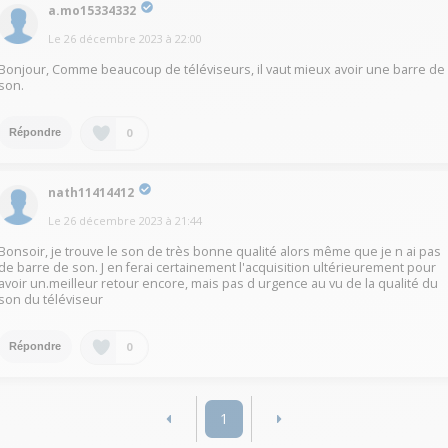
a.mo15334332
Le
26 décembre 2023
à
22:00
Bonjour, Comme beaucoup de téléviseurs, il vaut mieux avoir une barre de
son.
0
Répondre
nath11414412
Le
26 décembre 2023
à
21:44
Bonsoir, je trouve le son de très bonne qualité alors même que je n ai pas
de barre de son. J en ferai certainement l'acquisition ultérieurement pour
avoir un.meilleur retour encore, mais pas d urgence au vu de la qualité du
son du téléviseur
0
Répondre
1