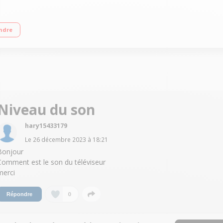
 TV 3 côtés - Google TV Compatibilité IMAX ENHANCED - HDR Dolby Vision et HD
ndre
Niveau du son
hary15433179
Le
26 décembre 2023
à
18:21
Bonjour
Comment est le son du téléviseur
merci
0
Répondre