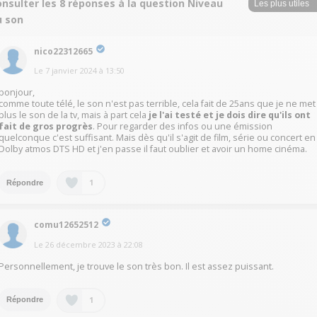
nsulter les 8 réponses à la question Niveau
u son
nico22312665
Le
7 janvier 2024
à
13:50
bonjour,
comme toute télé, le son n'est pas terrible, cela fait de 25ans que je ne met
plus le son de la tv, mais à part cela
je l'ai testé et je dois dire qu'ils ont
fait de gros progrès
. Pour regarder des infos ou une émission
quelconque c'est suffisant. Mais dès qu'il s'agit de film, série ou concert en
Dolby atmos DTS HD et j'en passe il faut oublier et avoir un home cinéma.
1
Répondre
comu12652512
Le
26 décembre 2023
à
22:08
Personnellement, je trouve le son très bon. Il est assez puissant.
1
Répondre