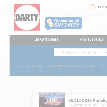
Plus 
LES CATÉGORIES
NOS TUTORIELS
01. Choisir une marque
Accueil
Communauté 55OLED848 Ambilight 4K UHD 120HZ
55OLED848 Ambili
Televiseur OLED
PHILIPS
-