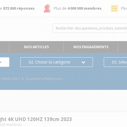
de
872 000 réponses
Plus de
4 000 000 membres
Plu
NOS ARTICLES
NOS ENGAGEMENTS
02. Choisir la catégorie
03. Séle
 139cm 2023
Questions/Réponses
ght 4K UHD 120HZ 139cm 2023
639
membres