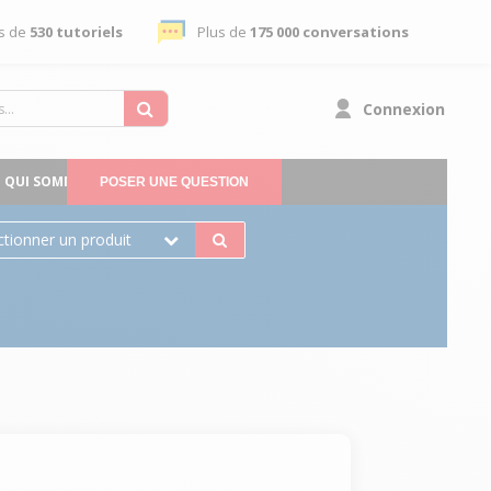
s de
530 tutoriels
Plus de
175 000 conversations
Connexion
QUI SOMMES-NOUS
POSER UNE QUESTION
ctionner un produit