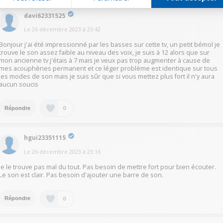
davi62331525
Le
26 décembre 2023
à
23:42
Bonjour j'ai été impressionné par les basses sur cette tv, un petit bémol je
trouve le son assez faible au niveau des voix, je suis à 12 alors que sur
mon ancienne tv j'étais à 7 mais je veux pas trop augmenter à cause de
mes acouphènes permanent et ce léger problème est identique sur tous
les modes de son mais je suis sûr que si vous mettez plus fort il n'y aura
aucun soucis
0
Répondre
hgui23351115
Le
26 décembre 2023
à
23:16
Je le trouve pas mal du tout. Pas besoin de mettre fort pour bien écouter.
Le son est clair. Pas besoin d'ajouter une barre de son.
0
Répondre