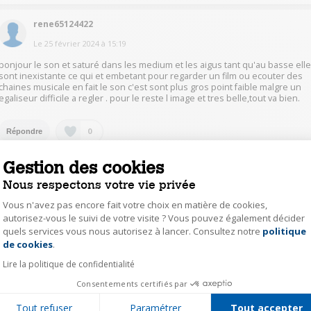
rene65124422
Le
25 février 2024
à
15:19
bonjour le son et saturé dans les medium et les aigus tant qu'au basse ell
sont inexistante ce qui et embetant pour regarder un film ou ecouter des
chaines musicale en fait le son c'est sont plus gros point faible malgre un
egaliseur difficile a regler . pour le reste l image et tres belle,tout va bien.
0
Répondre
Gestion des cookies
pmsh46252625
Nous respectons votre vie privée
Le
27 décembre 2023
à
11:18
Vous n'avez pas encore fait votre choix en matière de cookies,
Le son est acceptable mais comme tous les écrans plats, c'est loin d'être à
autorisez-vous le suivi de votre visite ? Vous pouvez également décider
la hauteur de l'image sauf peut être le nouveau modèle philips série 900
quels services vous nous autorisez à lancer. Consultez notre
politique
Axeptio consent
équipés browser and Wilkins sauf que le prix reste encore bien élevé !
de cookies
.
avec le 848 pour les films prévoir à minima une barre de son de qualité ou
mieux un home cinéma
Lire la politique de confidentialité
Consentements certifiés par
0
Répondre
Tout refuser
Paramétrer
Tout accepter