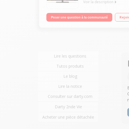
Voir la description
"Ecran 139 cm (55"") - 4K UHD - 120 Hz Ambilight
Rejoi
Poser une question à la communauté
Lire les questions
Tutos produits
Le blog
Lire la notice
Consulter sur darty.com
Darty 2nde Vie
Acheter une pièce détachée