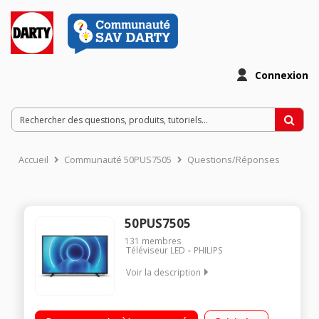
Connexion
Accueil
Communauté 50PUS7505
Questions/Réponses
50PUS7505
131
membres
Téléviseur LED
PHILIPS
Voir la description
Processeur P5 HDR Dolby Vision et HDR10+. Smart TV Saphi
avec Netflix, Youtube, Prime Video, Rakuten Dolby Atmos