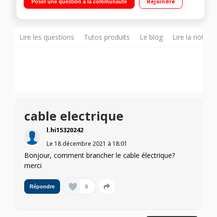
Rejoindre
Poser une question à la communauté
Lire les questions
Tutos produits
Le blog
Lire la notice
cable electrique
l.hi15320242
Le
18 décembre 2021
à
18:01
Bonjour, comment brancher le cable électrique?
merci
0
Répondre