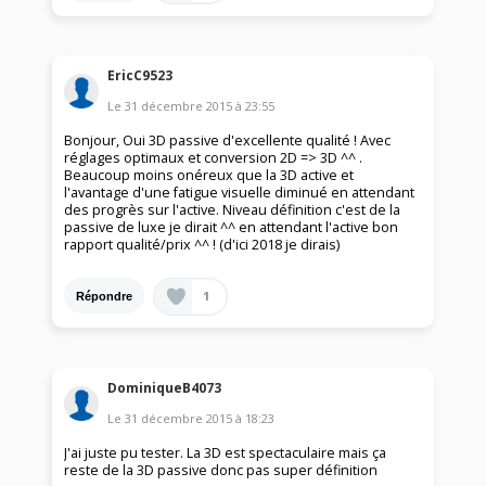
EricC9523
Le
31 décembre 2015
à
23:55
Bonjour, Oui 3D passive d'excellente qualité ! Avec
réglages optimaux et conversion 2D => 3D ^^ .
Beaucoup moins onéreux que la 3D active et
l'avantage d'une fatigue visuelle diminué en attendant
des progrès sur l'active. Niveau définition c'est de la
passive de luxe je dirait ^^ en attendant l'active bon
rapport qualité/prix ^^ ! (d'ici 2018 je dirais)
1
Répondre
DominiqueB4073
Le
31 décembre 2015
à
18:23
J'ai juste pu tester. La 3D est spectaculaire mais ça
reste de la 3D passive donc pas super définition