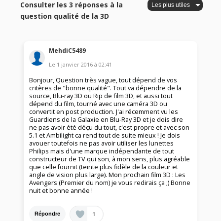
Consulter les 3 réponses à la
question qualité de la 3D
MehdiC5489
Le
1 janvier 2016
à
02:41
Bonjour, Question très vague, tout dépend de vos
critères de "bonne qualité". Tout va dépendre de la
source, Blu-ray 3D ou Rip de film 3D, et aussi tout
dépend du film, tourné avec une caméra 3D ou
convertit en post production. J'ai récemment vu les
Guardiens de la Galaxie en Blu-Ray 3D et je dois dire
ne pas avoir été déçu du tout, c'est propre et avec son
5.1 et Ambilight ca rend tout de suite mieux ! Je dois
avouer toutefois ne pas avoir utiliser les lunettes
Philips mais d'une marque indépendante de tout
constructeur de TV qui son, à mon sens, plus agréable
que celle fournit (teinte plus fidèle de la couleur et
angle de vision plus large). Mon prochain film 3D : Les
Avengers (Premier du nom) je vous redirais ça ;) Bonne
nuit et bonne année !
1
Répondre