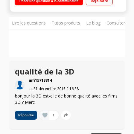
Rejoindre
Poser une question à la communauté
Smart TV+Android, Navigateur internet, Wifi intégré, Wifi
Direct, 3D passive (4 paires de lunettes), Ambilight 3 côtés,
Miracast, Barre de son intégrée / 4 HDMI, 3 USB avec fonction
PVR, Port CI+
Lire les questions
Tutos produits
Le blog
Consulter sur
qualité de la 3D
infi15718814
Le
31 décembre 2015
à
16:38
bonjour la 3D est-elle de bonne qualité avec les films
3D ? Merci
1
Répondre