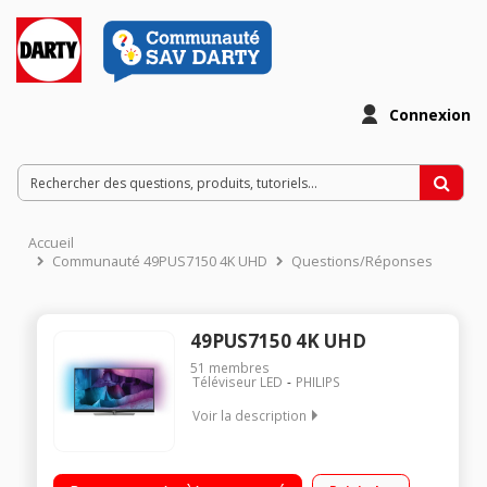
Connexion
Accueil
Communauté 49PUS7150 4K UHD
Questions/Réponses
49PUS7150 4K UHD
51
membres
Téléviseur LED
PHILIPS
Voir la description
Ecran de 123 cm (49 ) - 100% 4K UHD / Technologie 100 Hz
(PMR 800 Hz) - Rétro éclairage LED Edge Micro Dimming Pro /