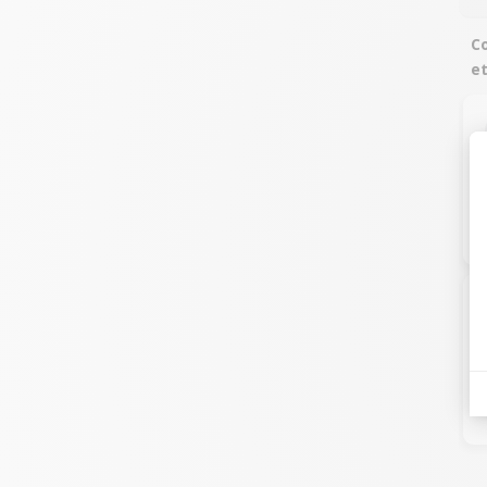
Co
et