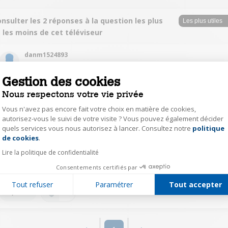
nsulter les 2 réponses à la question les plus
 les moins de cet téléviseur
danm1524893
Le
1 février 2016
à
18:08
Gestion des cookies
perso j'ai le système ambilight, sympa mais plus gadget qu'autre chose
Nous respectons votre vie privée
Vous n'avez pas encore fait votre choix en matière de cookies,
0
Répondre
autorisez-vous le suivi de votre visite ? Vous pouvez également décider
quels services vous nous autorisez à lancer. Consultez notre
politique
Axeptio consent
de cookies
.
CrosnierT9337
Lire la politique de confidentialité
Le
12 novembre 2015
à
18:54
Consentements certifiés par
Bonjour, Image impeccable, son pas terrible
Tout refuser
Paramétrer
Tout accepter
0
Répondre