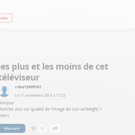
50 Hz (PMR 40 Hz) - Rétro-éclairage LED Edge Micro Dimming Processeur Dual C
ndre
les plus et les moins de cet
téléviseur
robe15699187
Le
11 novembre 2015
à
17:32
Bonjour
cherche avis sur qualité de l'image du son ambilight ?
merci
0
Répondre