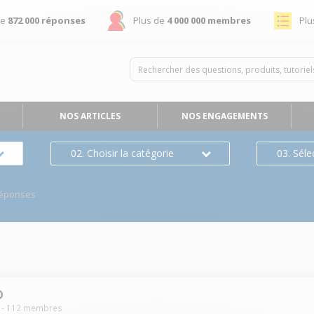
de
872 000 réponses
Plus de
4 000 000 membres
Plu
NOS ARTICLES
NOS ENGAGEMENTS
02. Choisir la catégorie
03. Séle
Réponses
D
-
112
membres