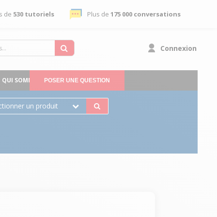
s de
530 tutoriels
Plus de
175 000 conversations
Connexion
QUI SOMMES-NOUS
POSER UNE QUESTION
ctionner un produit