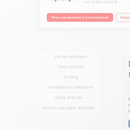
Voir la description
Ecran de 123 cm (49") - 100% 4K UHD Technologie 
Rejoi
Poser une question à la communauté
Lire les questions
Tutos produits
Le blog
Consulter sur darty.com
Darty 2nde Vie
Acheter une pièce détachée