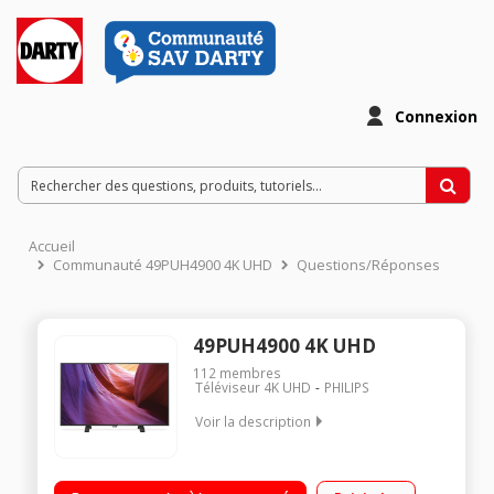
Connexion
Accueil
Communauté 49PUH4900 4K UHD
Questions/Réponses
49PUH4900 4K UHD
112
membres
Téléviseur 4K UHD
PHILIPS
Voir la description
Ecran de 123 cm (49") - 100% 4K UHD Technologie 50 Hz (PMR
40 Hz) - Rétro-éclairage LED Edge Micro Dimming Processeur