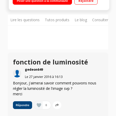
Rejoindre
Poser une question à la communauté
Dual Core 3 HDMI, 2 USB avec fonction PVR, Port CI+
Lire les questions
Tutos produits
Le blog
Consulter sur
fonction de luminosité
gedeon649
Le
27 janvier 2016
à
16:13
Bonjour, j'aimerai savoir comment pouvons nous
régler la luminosité de l'image svp ?
merci
0
Répondre