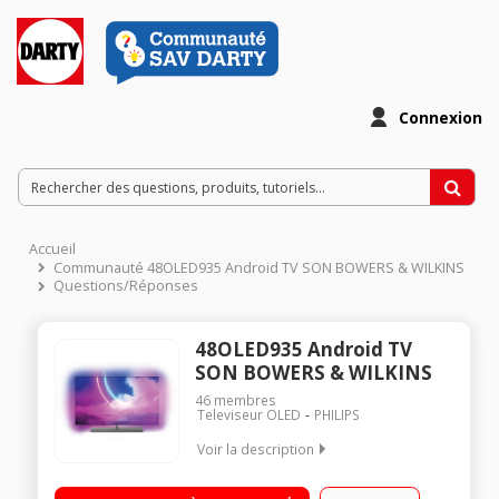
Connexion
Accueil
Communauté 48OLED935 Android TV SON BOWERS & WILKINS
Questions/Réponses
48OLED935 Android TV
SON BOWERS & WILKINS
46
membres
Televiseur OLED
PHILIPS
Voir la description
Un son signé Bowers & Wilkins textile d'enceinte
acoustiquement transparent par Kvadrat Moteur P5 avec IA