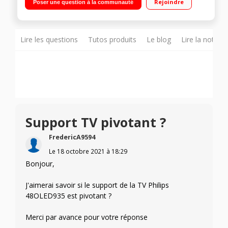
Rejoindre
Poser une question à la communauté
Téléviseur OLED+ Philips Ambilight 4 côtés Android TV
Assistant Google Fonctionne avec Alexa
Lire les questions
Tutos produits
Le blog
Lire la notice
Support TV pivotant ?
FredericA9594
Le
18 octobre 2021
à
18:29
Bonjour,
J'aimerai savoir si le support de la TV Philips
48OLED935 est pivotant ?
Merci par avance pour votre réponse