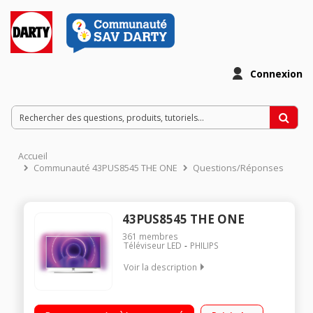
Connexion
Accueil
Communauté 43PUS8545 THE ONE
Questions/Réponses
43PUS8545 THE ONE
361
membres
Téléviseur LED
PHILIPS
Voir la description
AMBILIGHT 3 côtés Processeur P5 HDR Dolby Vision et HDR10+
SMART TV Android 9 PI