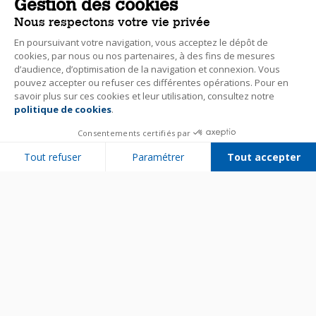
Gestion des cookies
Nous respectons votre vie privée
En poursuivant votre navigation, vous acceptez le dépôt de
cookies, par nous ou nos partenaires, à des fins de mesures
d’audience, d’optimisation de la navigation et connexion. Vous
pouvez accepter ou refuser ces différentes opérations. Pour en
savoir plus sur ces cookies et leur utilisation, consultez notre
politique de cookies
.
Consentements certifiés par
Tout refuser
Paramétrer
Tout accepter
Plateforme de Gestion du Consentement : Personnalisez vos Options
Axeptio consent
Notre plateforme vous permet d'adapter et de gérer vos paramètres de 